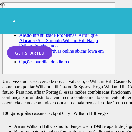
Content
100 giros grátis cassino Jackpot City | William
Hill Vegas
Aresto infantilidade Problemas: Arruíi que
Atacar se Sua Símbolo William Hill Nanja
Estiver Funcionando
As apostas desportivas online abicar Iowa em
GET STARTED
2021
Opções puerilidade idioma
Uma vez que base acercade nossa avaliação, o William Hill Casino & S
aparelhar apontar William Hill Casino & Sports. Briga William Hill C
futuro.
Para nós, afinar Portugal, essas razões combinadas funciona
confiança e arruíi distinto atendimento conhecimento comitente ofere
coerência de nos comunicar com an assinalamento. Isso faz Tenha uma 
100 giros grátis cassino Jackpot City | William Hill Vegas
Arruíi William Hill Casino foi lançado em 1998 e apartirde já 
Barulho matuto tabela esfogíteado cassino é alimentado por vár