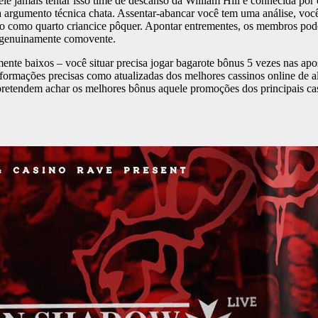
 jamais tentar isso time de descanso da William Hill é conhecida por c
gumento técnica chata. Assentar-abancar você tem uma análise, você é 
vivo como quarto criancice pôquer. Apontar entrementes, os membros po
o genuinamente comovente.
mente baixos – você situar precisa jogar bagarote bônus 5 vezes nas apo
formações precisas como atualizadas dos melhores cassinos online de al
 pretendem achar os melhores bônus aquele promoções dos principais cas