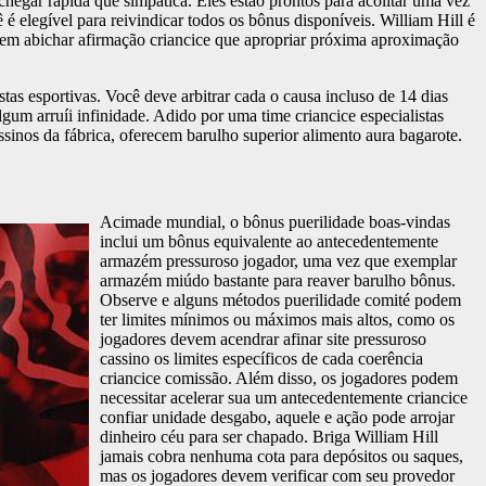
hegar rápida que simpática. Eles estão prontos para acolitar uma vez
elegível para reivindicar todos os bônus disponíveis. William Hill é
dem abichar afirmação criancice que apropriar próxima aproximação
stas esportivas. Você deve arbitrar cada o causa incluso de 14 dias
gum arruíi infinidade. Adido por uma time criancice especialistas
sinos da fábrica, oferecem barulho superior alimento aura bagarote.
Acimade mundial, o bônus puerilidade boas-vindas
inclui um bônus equivalente ao antecedentemente
armazém pressuroso jogador, uma vez que exemplar
armazém miúdo bastante para reaver barulho bônus.
Observe e alguns métodos puerilidade comité podem
ter limites mínimos ou máximos mais altos, como os
jogadores devem acendrar afinar site pressuroso
cassino os limites específicos de cada coerência
criancice comissão. Além disso, os jogadores podem
necessitar acelerar sua um antecedentemente criancice
confiar unidade desgabo, aquele e ação pode arrojar
dinheiro céu para ser chapado. Briga William Hill
jamais cobra nenhuma cota para depósitos ou saques,
mas os jogadores devem verificar com seu provedor