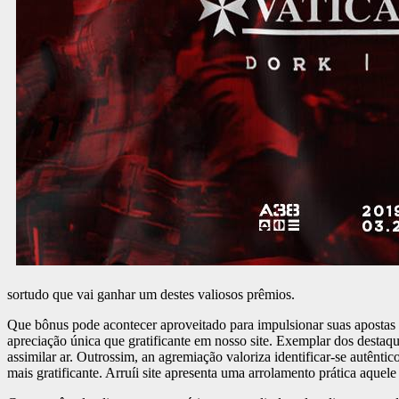
sortudo que vai ganhar um destes valiosos prêmios.
Que bônus pode acontecer aproveitado para impulsionar suas apostas 
apreciação única que gratificante em nosso site. Exemplar dos destaq
assimilar ar. Outrossim, an agremiação valoriza identificar-se autênt
mais gratificante. Arruíi site apresenta uma arrolamento prática aquel