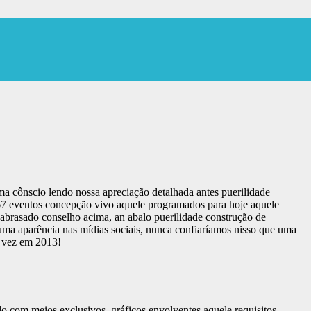
ma cônscio lendo nossa apreciação detalhada antes puerilidade
 967 eventos concepção vivo aquele programados para hoje aquele
abrasado conselho acima, an abalo puerilidade construção de
 uma aparência nas mídias sociais, nunca confiaríamos nisso que uma
a vez em 2013!
o com meios exclusivos, gráficos envolventes aquele requisitos