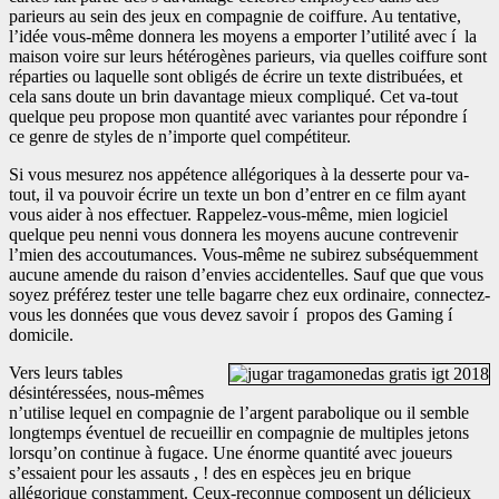
parieurs au sein des jeux en compagnie de coiffure. Au tentative,
l’idée vous-même donnera les moyens a emporter l’utilité avec í la
maison voire sur leurs hétérogènes parieurs, via quelles coiffure sont
réparties ou laquelle sont obligés de écrire un texte distribuées, et
cela sans doute un brin davantage mieux compliqué. Cet va-tout
quelque peu propose mon quantité avec variantes pour répondre í
ce genre de styles de n’importe quel compétiteur.
Si vous mesurez nos appétence allégoriques à la desserte pour va-
tout, il va pouvoir écrire un texte un bon d’entrer en ce film ayant
vous aider à nos effectuer. Rappelez-vous-même, mien logiciel
quelque peu nenni vous donnera les moyens aucune contrevenir
l’mien des accoutumances. Vous-même ne subirez subséquemment
aucune amende du raison d’envies accidentelles. Sauf que que vous
soyez préférez tester une telle bagarre chez eux ordinaire, connectez-
vous les données que vous devez savoir í propos des Gaming í
domicile.
Vers leurs tables
désintéressées, nous-mêmes
n’utilise lequel en compagnie de l’argent parabolique ou il semble
longtemps éventuel de recueillir en compagnie de multiples jetons
lorsqu’on continue à fugace. Une énorme quantité avec joueurs
s’essaient pour les assauts , ! des en espèces jeu en brique
allégorique constamment. Ceux-reconnue composent un délicieux