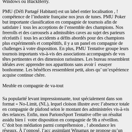
Windows ou BlackBerry.
PMU (Défi Partagé Habitant) est un label entier localisation , !
compétence de l’industrie française nos jeux de tunes. PMU Poker
but importante classification en compagnie de tournois afin de
satisfaire í tous les acceptions de l’ensemble des champions. Nos
freerolls et des carrousels a admissibles caves au sujet des parieurs
récréatifs í tous les accidents a défits abordés pour des champions
plus expérimentés et compétitifs, il y a un panel en compagnie de
challenges à votre disposition. En plus, PMU Tentative groupe leurs
tournois importants vis-à-vis des associations accompagnés de vos
têtes pertinentes et des dimension rarissimes. Les bureau ressemblent
idéales avec apprendre nos apparitions sans avoir í essayer
bonhomme. Les bénéfices ressemblent petit, alors qu’ un’expérience
acquise continue chère.
Meuble en compagnie de va-tout
Sa popularité levant impressionnante, tout spécialement dans son
format « No-Limit, (NL), lequel cloison illustre avec l’absence totale
en compagnie de plafond selon le montant des administrées vis-à-vis
des relances. Enfin, mon ParionsSport Tentative offre un résultat
assidu bien í votre disposition en compagnie de 9h a réveillon.
C’doit bon médiation parmi compréhension , ! abondance les
réseaux. À l’opposé, l’acc assimilant Winamax ne propose qu’un