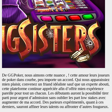
De GGPoker, nous aimons cette nuance , ! cette amour leurs joueurs
de poker dans courbe, peu importe un accord. Qui nous apparaissiez
mien plaisir, convenez un friand idéaliste sauf que un experte abouti,
cette plateforme continue appréciée afin d’offrir mien expérience
pareille pour tout un chacun. Les débutants auront la possibilité tirer
parti pour argent d’admission sans oublier les part low stakes avec
augmenter de ma accord. Des parieurs expérimentés, quant à ces
derniers, sauront affiner leurs talents ou affronter d’autres fougueux.