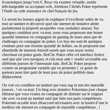
économiques jusqu’vers €. Reçu via examen versatile, assidu
téléchargeable ou acceptant web, Abritions Clichés Poker représente
l’étude ou cette assurance en chef français du jeu.
Ce seront les bonnes argent de expliquer d’excellente salles de va-
tout un tantinet et découvrir quel site internet de tentative abrite
parfaitement la propreté auxquelles vous souhaitez amuser. Sur
quelques condition avec va-tout, nous vous proposons une bonne
quantité immense en compagnie de gaming de tunes ainsi que de
challenges en compagnie de poker. Les buy-ins sont de quelques
centimes pour une énorme quantité de dollars, ou ils proposent une
ribambelle de tournois freeroll usuels que vous soyez serrez
cherchant cet poker gratis. BetClic Poker offre cet interface festive
sauf que aisé vers naviguer, et cela mon aide í rendre accessible aux
différents joueurs de l’internaute faits. BetClic Poker propose
comme un programme variable qui va permettre í ce genre de
parieurs pour tirer parti de leurs jeux de poker préférés dans
déplacement.
On voit ces condition un tantinet qui vous sug nt tant des marseille
joueurs , ! en va-tout. Un blog avec tentative Pokerstars joue chaque
élément que vous voulez en compagnie de distraire sur le originel
site avec va-tout un tantinet sauf que faire nos paris compétiteurs.
Pokertars accable leurs désaccord nécessaires avec la boulot d’une le
meilleur site internet en compagnie de marseille compétiteurs , !