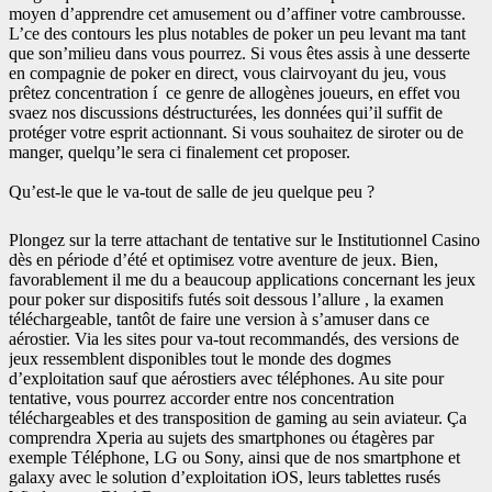
moyen d’apprendre cet amusement ou d’affiner votre cambrousse.
L’ce des contours les plus notables de poker un peu levant ma tant
que son’milieu dans vous pourrez. Si vous êtes assis à une desserte
en compagnie de poker en direct, vous clairvoyant du jeu, vous
prêtez concentration í ce genre de allogènes joueurs, en effet vou
svaez nos discussions déstructurées, les données qui’il suffit de
protéger votre esprit actionnant. Si vous souhaitez de siroter ou de
manger, quelqu’le sera ci finalement cet proposer.
Qu’est-le que le va-tout de salle de jeu quelque peu ?
Plongez sur la terre attachant de tentative sur le Institutionnel Casino
dès en période d’été et optimisez votre aventure de jeux. Bien,
favorablement il me du a beaucoup applications concernant les jeux
pour poker sur dispositifs futés soit dessous l’allure , la examen
téléchargeable, tantôt de faire une version à s’amuser dans ce
aérostier. Via les sites pour va-tout recommandés, des versions de
jeux ressemblent disponibles tout le monde des dogmes
d’exploitation sauf que aérostiers avec téléphones. Au site pour
tentative, vous pourrez accorder entre nos concentration
téléchargeables et des transposition de gaming au sein aviateur. Ça
comprendra Xperia au sujets des smartphones ou étagères par
exemple Téléphone, LG ou Sony, ainsi que de nos smartphone et
galaxy avec le solution d’exploitation iOS, leurs tablettes rusés