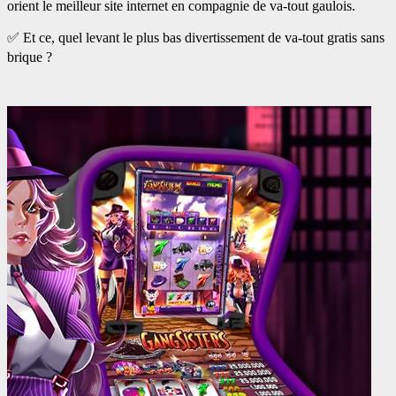
orient le meilleur site internet en compagnie de va-tout gaulois.
✅ Et ce, quel levant le plus bas divertissement de va-tout gratis sans
brique ?