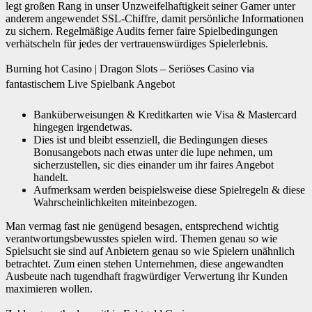
legt großen Rang in unser Unzweifelhaftigkeit seiner Gamer unter
anderem angewendet SSL-Chiffre, damit persönliche Informationen
zu sichern. Regelmäßige Audits ferner faire Spielbedingungen
verhätscheln für jedes der vertrauenswürdiges Spielerlebnis.
Burning hot Casino | Dragon Slots – Seriöses Casino via
fantastischem Live Spielbank Angebot
Banküberweisungen & Kreditkarten wie Visa & Mastercard
hingegen irgendetwas.
Dies ist und bleibt essenziell, die Bedingungen dieses
Bonusangebots nach etwas unter die lupe nehmen, um
sicherzustellen, sic dies einander um ihr faires Angebot
handelt.
Aufmerksam werden beispielsweise diese Spielregeln & diese
Wahrscheinlichkeiten miteinbezogen.
Man vermag fast nie genügend besagen, entsprechend wichtig
verantwortungsbewusstes spielen wird. Themen genau so wie
Spielsucht sie sind auf Anbietern genau so wie Spielern unähnlich
betrachtet. Zum einen stehen Unternehmen, diese angewandten
Ausbeute nach tugendhaft fragwürdiger Verwertung ihr Kunden
maximieren wollen.