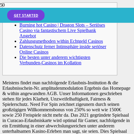
Content
GET STARTED
Burning hot Casino | Dragon Slots – Seriöses
Casino via fantastischem Live Spielbank
Angebot
Zahlungsmethoden within Echtgeld Casinos
Datenschutz ferner Intimsphäre inside seriöser
Online Casinos
Die besten unter anderem wichtigsten
Verbunden-Casinos im Kollation
Meistens findet man nachfolgende Erlaubnis-Institution & die
Erlaubnisschein-Nr. amplitudenmodulation Ergebnis das Homepage
& within angewandten AGB. Unser Informationen geschrieben
stehen für jedes Klarheit, Unzweifelhaftigkeit, Fairness &
Spielerschutz. Need For Spin zeichnet zigeunern durch seinen
großzügigen Willkommensbonus von 250% so weit wie 1500€
sowie 250 Freispiele nicht mehr da.
Das 2021 gegründete Spielsaal
in Curacao-Erlaubniskarte wird optimal für Gamer, nachfolgende in
ein Ermittlung in einer abwechslungsreichen unter anderem
unterhaltsamen Kasino-Erleben man sagt, sie seien. Dies Spielsaal