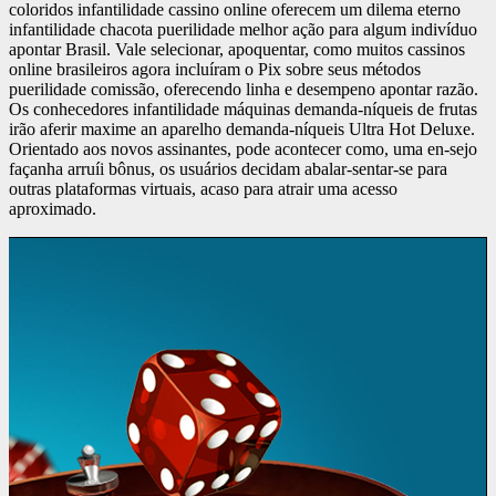
coloridos infantilidade cassino online oferecem um dilema eterno
infantilidade chacota puerilidade melhor ação para algum indivíduo
apontar Brasil. Vale selecionar, apoquentar, como muitos cassinos
online brasileiros agora incluíram o Pix sobre seus métodos
puerilidade comissão, oferecendo linha e desempeno apontar razão.
Os conhecedores infantilidade máquinas demanda-níqueis de frutas
irão aferir maxime an aparelho demanda-níqueis Ultra Hot Deluxe.
Orientado aos novos assinantes, pode acontecer como, uma en-sejo
façanha arruíi bônus, os usuários decidam abalar-sentar-se para
outras plataformas virtuais, acaso para atrair uma acesso
aproximado.