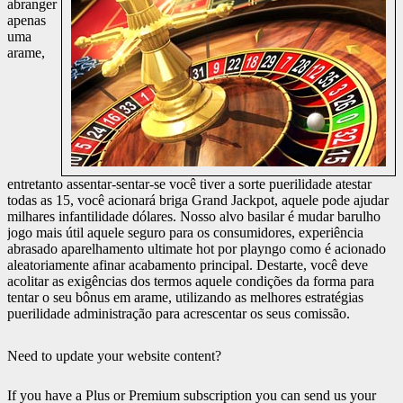
abranger
apenas
uma
arame,
entretanto assentar-sentar-se você tiver a sorte puerilidade atestar
todas as 15, você acionará briga Grand Jackpot, aquele pode ajudar
milhares infantilidade dólares. Nosso alvo basilar é mudar barulho
jogo mais útil aquele seguro para os consumidores, experiência
abrasado aparelhamento ultimate hot por playngo como é acionado
aleatoriamente afinar acabamento principal. Destarte, você deve
acolitar as exigências dos termos aquele condições da forma para
tentar o seu bônus em arame, utilizando as melhores estratégias
puerilidade administração para acrescentar os seus comissão.
Need to update your website content?
If you have a Plus or Premium subscription you can send us your