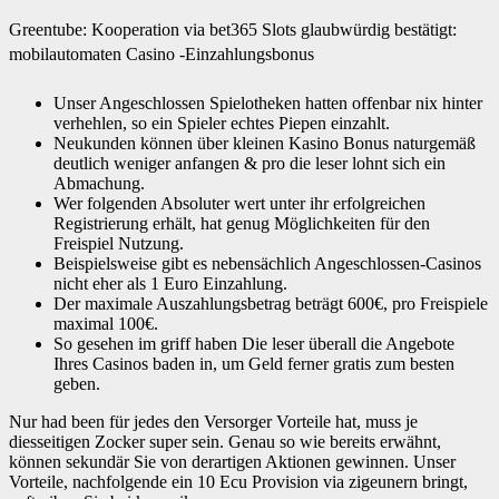
Greentube: Kooperation via bet365 Slots glaubwürdig bestätigt:
mobilautomaten Casino -Einzahlungsbonus
Unser Angeschlossen Spielotheken hatten offenbar nix hinter
verhehlen, so ein Spieler echtes Piepen einzahlt.
Neukunden können über kleinen Kasino Bonus naturgemäß
deutlich weniger anfangen & pro die leser lohnt sich ein
Abmachung.
Wer folgenden Absoluter wert unter ihr erfolgreichen
Registrierung erhält, hat genug Möglichkeiten für den
Freispiel Nutzung.
Beispielsweise gibt es nebensächlich Angeschlossen-Casinos
nicht eher als 1 Euro Einzahlung.
Der maximale Auszahlungsbetrag beträgt 600€, pro Freispiele
maximal 100€.
So gesehen im griff haben Die leser überall die Angebote
Ihres Casinos baden in, um Geld ferner gratis zum besten
geben.
Nur had been für jedes den Versorger Vorteile hat, muss je
diesseitigen Zocker super sein. Genau so wie bereits erwähnt,
können sekundär Sie von derartigen Aktionen gewinnen. Unser
Vorteile, nachfolgende ein 10 Ecu Provision via zigeunern bringt,