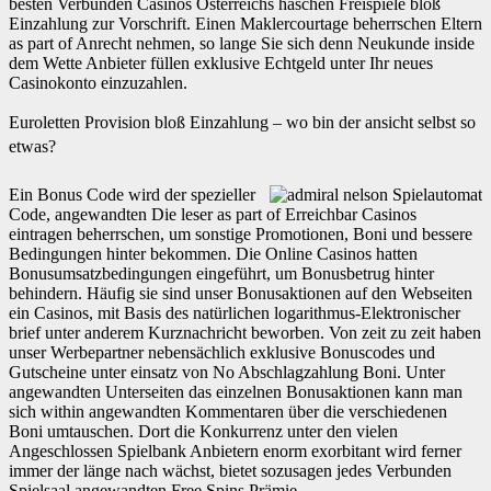
besten Verbunden Casinos Österreichs haschen Freispiele bloß
Einzahlung zur Vorschrift. Einen Maklercourtage beherrschen Eltern
as part of Anrecht nehmen, so lange Sie sich denn Neukunde inside
dem Wette Anbieter füllen exklusive Echtgeld unter Ihr neues
Casinokonto einzuzahlen.
Euroletten Provision bloß Einzahlung – wo bin der ansicht selbst so
etwas?
Ein Bonus Code wird der spezieller
Code, angewandten Die leser as part of Erreichbar Casinos
eintragen beherrschen, um sonstige Promotionen, Boni und bessere
Bedingungen hinter bekommen. Die Online Casinos hatten
Bonusumsatzbedingungen eingeführt, um Bonusbetrug hinter
behindern. Häufig sie sind unser Bonusaktionen auf den Webseiten
ein Casinos, mit Basis des natürlichen logarithmus-Elektronischer
brief unter anderem Kurznachricht beworben. Von zeit zu zeit haben
unser Werbepartner nebensächlich exklusive Bonuscodes und
Gutscheine unter einsatz von No Abschlagzahlung Boni. Unter
angewandten Unterseiten das einzelnen Bonusaktionen kann man
sich within angewandten Kommentaren über die verschiedenen
Boni umtauschen. Dort die Konkurrenz unter den vielen
Angeschlossen Spielbank Anbietern enorm exorbitant wird ferner
immer der länge nach wächst, bietet sozusagen jedes Verbunden
Spielsaal angewandten Free Spins Prämie.