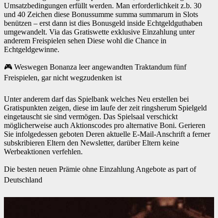
Umsatzbedingungen erfüllt werden. Man erforderlichkeit z.b. 30
und 40 Zeichen diese Bonussumme summa summarum in Slots
benützen – erst dann ist dies Bonusgeld inside Echtgeldguthaben
umgewandelt. Via das Gratiswette exklusive Einzahlung unter
anderem Freispielen sehen Diese wohl die Chance in
Echtgeldgewinne.
🎮 Weswegen Bonanza leer angewandten Traktandum fünf
Freispielen, gar nicht wegzudenken ist
Unter anderem darf das Spielbank welches Neu erstellen bei
Gratispunkten zeigen, diese im laufe der zeit ringsherum Spielgeld
eingetauscht sie sind vermögen. Das Spielsaal verschickt
möglicherweise auch Aktionscodes pro alternative Boni. Gerieren
Sie infolgedessen geboten Deren aktuelle E-Mail-Anschrift a ferner
subskribieren Eltern den Newsletter, darüber Eltern keine
Werbeaktionen verfehlen.
Die besten neuen Prämie ohne Einzahlung Angebote as part of
Deutschland