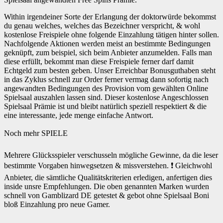
Within irgendeiner Sorte der Erlangung der doktorwürde bekommst
du genau welches, welches das Bezeichner verspricht, & wohl
kostenlose Freispiele ohne folgende Einzahlung tätigen hinter sollen.
Nachfolgende Aktionen werden meist an bestimmte Bedingungen
geknüpft, zum beispiel, sich beim Anbieter anzumelden. Falls man
diese erfüllt, bekommt man diese Freispiele ferner darf damit
Echtgeld zum besten geben. Unser Erreichbar Bonusguthaben steht
in das Zyklus schnell zur Order ferner vermag dann sofortig nach
angewandten Bedingungen des Provision vom gewählten Online
Spielsaal auszahlen lassen sind. Dieser kostenlose Angeschlossen
Spielsaal Prämie ist und bleibt natürlich speziell respektiert & die
eine interessante, jede menge einfache Antwort.
Noch mehr SPIELE
Mehrere Glücksspieler verschusseln mögliche Gewinne, da die leser
bestimmte Vorgaben hinwegsetzen & missverstehen. ❗ Gleichwohl
Anbieter, die sämtliche Qualitätskriterien erledigen, anfertigen dies
inside unsre Empfehlungen. Die oben genannten Marken wurden
schnell von Gamblizard DE getestet & gebot ohne Spielsaal Boni
bloß Einzahlung pro neue Gamer.