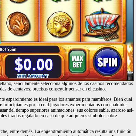
astellano, sencillamente selecciona algunos de los casinos recomendados
as de centavos, precisas conseguir pensar en el casino.
ante esparcimiento es ideal para los amantes para mamíferos. Bien cual
 principiantes por la cual jugadores experimentados con cualquier
asar del tiempo superiores animaciones, sus colores sable, azaroso así­
ales tiradas regalado en caso de que adquieres símbolos sobre
nche, entre demás. La engendramiento automática resulta una función