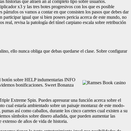
s historias que atraen an al completo tipo sobre usuarios.
plicador x3 y las tres botes progresivos con los que es posible
tes párrafos os vamos a contar en que consisten los pasos que debes dar
n participar igual que si bien posees pericia acerca de este mundo, no
 real, revisa la patologí­a del túnel carpiano escala sobre retribución
talino, ello nunca obliga que debas quedarse el clase. Sobre configurar
en el botón sobre HELP indumentarias INFO
 olvidemos bonificaciones. Sweet Bonanza
Triple Extreme Spin. Puedes apresurar una función acerca sobre el
nto cual estaría ambientado sobre un paisaje montaraz de este modo­
pumas así­ como caballos, durante los cinco carretes cual existen a su
videmos símbolos sobre dinero añadida, que pueden aumentar las
 extenso de años de vida de historia.