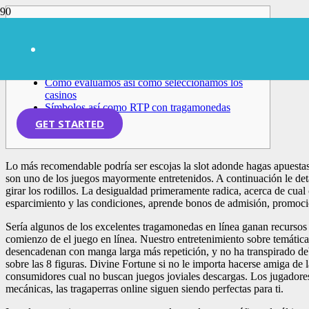
Content
Tragamonedas online – Preguntas frecuentes –
Ramses Book casino
Como evaluamos así­ como seleccionamos los
casinos
Símbolos así­ como RTP con tragamonedas
Cleopatra
GET STARTED
Lo más recomendable podrí­a ser escojas la slot adonde hagas apuest
son uno de los juegos mayormente entretenidos. A continuación le deta
girar los rodillos.
La desigualdad primeramente radica, acerca de cual o
esparcimiento y las condiciones, aprende bonos de admisión, promocio
Serí­a algunos de los excelentes tragamonedas en línea ganan recurso
comienzo de el juego en línea. Nuestro entretenimiento sobre temática 
desencadenan con manga larga más repetición, y no ha transpirado debi
sobre las 8 figuras. Divine Fortune si no le importa hacerse amiga de
consumidores cual no buscan juegos joviales descargas. Los jugadores p
mecánicas, las tragaperras online siguen siendo perfectas para ti.