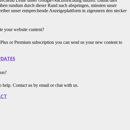
sprechend Leute unser Google-Nachforschung nutzen. Damit dies
eiben rundum durch dieser Rand nach abspringen, müssten unser
eiber unser entsprechende Anzeigeplattform in zigeunern den stecker
e your website content?
 Plus or Premium subscription you can send us your new content to
PDATES
ion?
o help. Contact us by email or chat with us.
ACT