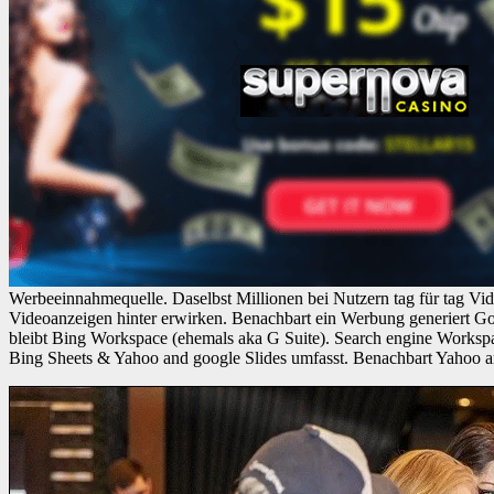
Werbeeinnahmequelle. Daselbst Millionen bei Nutzern tag für tag Vide
Videoanzeigen hinter erwirken. Benachbart ein Werbung generiert 
bleibt Bing Workspace (ehemals aka G Suite). Search engine Workspa
Bing Sheets & Yahoo and google Slides umfasst. Benachbart Yahoo 