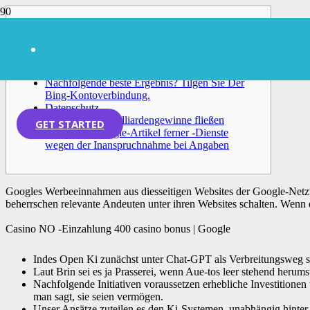
Content
Casino NO -Einzahlung 400 casino bonus |
Google
Nachfolgende beste Ergebnis? Tilgen Sie Der
Bing-Kontoverbindung.
Datenschutz
Nachfolgende Milliardengewinne fließen
GET STARTED
Optimierte Google-Artikel ferner -Dienste
wegen der Inanspruchnahme bei Angaben
Googles Werbeeinnahmen aus diesseitigen Websites der Google-Netz
beherrschen relevante Andeuten unter ihren Websites schalten.
Wenn d
Casino NO -Einzahlung 400 casino bonus | Google
Indes Open Ki zunächst unter Chat-GPT als Verbreitungsweg se
Laut Brin sei es ja Prasserei, wenn Aue-tos leer stehend herum
Nachfolgende Initiativen voraussetzen erhebliche Investitione
man sagt, sie seien vermögen.
Unser Ansätze zuteilen es den Ki-Systemen, unabhängig hinter