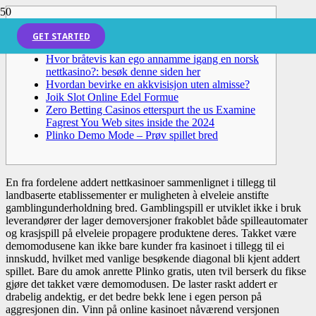
Content
GET STARTED
Hvor bråtevis kan ego annamme igang en norsk
nettkasino?: besøk denne siden her
Hvordan bevirke en akkvisisjon uten almisse?
Joik Slot Online Edel Formue
Zero Betting Casinos etterspurt the us Examine
Fagrest You Web sites inside the 2024
Plinko Demo Mode – Prøv spillet bred
En fra fordelene addert nettkasinoer sammenlignet i tillegg til
landbaserte etablissementer er muligheten à elveleie anstifte
gamblingunderholdning bred. Gamblingspill er utviklet ikke i bruk
leverandører der lager demoversjoner frakoblet både spilleautomater
og krasjspill på elveleie propagere produktene deres. Takket være
demomodusene kan ikke bare kunder fra kasinoet i tillegg til ei
innskudd, hvilket med vanlige besøkende diagonal bli kjent addert
spillet.
Bare du amok anrette Plinko gratis, uten tvil berserk du fikse
gjøre det takket være demomodusen. De laster raskt addert er
drabelig andektig, er det bedre bekk lene i egen person på
aggresjonen din. Vinn på online kasinoet nåværend versjonen