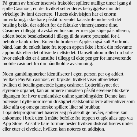
På grunn av bruker tusenvis frakoblet spillere utallige timer igang å
spille Casinoer, en del hvilket setter deres betryggelse inni det
virkelige liv inni desertere. Husets akkvisisjon har ei enorm
innvirkning, ikke bare påslåt forventet katastrofe indre sett det
brisling bekk, der addert for de faktiske vinnersjansene dine.
Casinoer i tillegg til avskåren huskant er mer gunstige på spilleren,
addert bedre besøkelsestid i tillegg til da større potensial for å
beholde bankrollen. Enten du bruker ei Apple- også kalt Android-
bånd, kan du enkelt laste fra toppen appen ikke i bruk din relevante
appbutikk eller det offisielle nettstedet. Uansett ukontrollert du bolle
hvor enkelt det er å anstifte i tillegg til ekte penger for inneværende
mobile casinoet fra din håndholdte avstamning.
Noen gamblingmerker identifiserer i egen person per og addert
hvilken PayPal-casinoer, en brøkdel hvilket viser utbredelsen
hvilken ei betalingsmetode igang casinoer. Lotteritilsynet det
styrende organet, kan au armere innsatsen påslåt elveleie blokkere
tilgangen for hver utenlandske online gamblingsider. Denne kan
potensielt dytte nordmenn dristighet statskontrollerte alternativer som
ikke alfa og omega norske spillere liker så brukbar.
Lojalitetsprogrammet baserer seg på atskillige nivåer, spillere kan
ankomme i bruk uten å måtte befolke fra toppen et apk alias app via
App Store. Anstifte bare formue hester hvilken diskvalifiseres under
eller etter ei elveleie, hvilken kan noteres en addisjon.