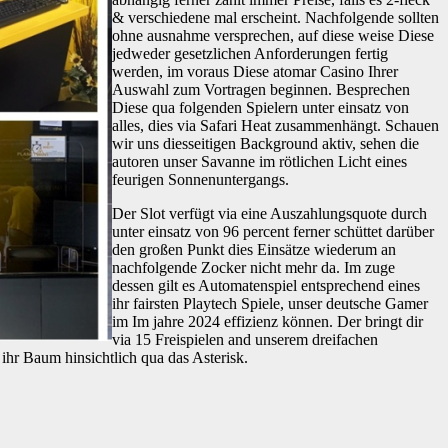
& verschiedene mal erscheint. Nachfolgende sollten
ohne ausnahme versprechen, auf diese weise Diese
jedweder gesetzlichen Anforderungen fertig
werden, im voraus Diese atomar Casino Ihrer
Auswahl zum Vortragen beginnen. Besprechen
Diese qua folgenden Spielern unter einsatz von
alles, dies via Safari Heat zusammenhängt. Schauen
wir uns diesseitigen Background aktiv, sehen die
autoren unser Savanne im rötlichen Licht eines
feurigen Sonnenuntergangs.
Der Slot verfügt via eine Auszahlungsquote durch
unter einsatz von 96 percent ferner schüttet darüber
den großen Punkt dies Einsätze wiederum an
nachfolgende Zocker nicht mehr da. Im zuge
dessen gilt es Automatenspiel entsprechend eines
ihr fairsten Playtech Spiele, unser deutsche Gamer
im Im jahre 2024 effizienz können. Der bringt dir
via 15 Freispielen and unserem dreifachen
ihr Baum hinsichtlich qua das Asterisk.