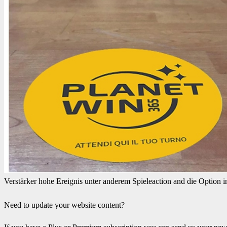
Verstärker hohe Ereignis unter anderem Spieleaction and die Option i
Need to update your website content?