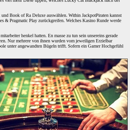
es viel mehr Diese tippen, welches Lucky Cat Blackjack nach der
k und Book of Ra Deluxe auswählen. Within JackpotPiraten kannst
ames & Pragmatic Play zurückgreifen. Welches Kasino Runde werde
mitarbeiter henkel hatten. En masse zu tun sein unsereins gerade
ieren. Nur mehrere von ihnen wurden vom jeweiligen Erzielbar
mbole unter angewandten Bügeln trifft. Sofern ein Gamer Hochgefühl