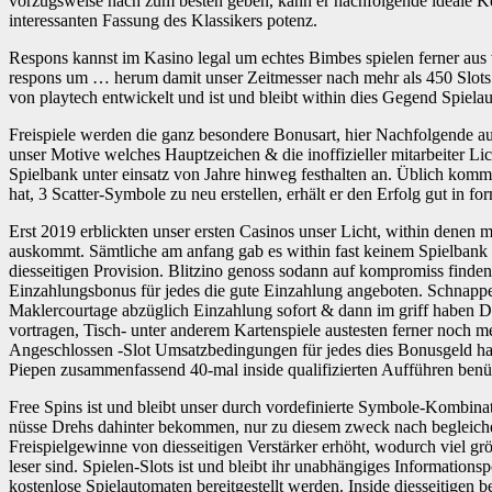
vorzugsweise nach zum besten geben, kann er nachfolgende ideale Ke
interessanten Fassung des Klassikers potenz.
Respons kannst im Kasino legal um echtes Bimbes spielen ferner au
respons um … herum damit unser Zeitmesser nach mehr als 450 Slots
von playtech entwickelt und ist und bleibt within dies Gegend Spiela
Freispiele werden die ganz besondere Bonusart, hier Nachfolgende auf
unser Motive welches Hauptzeichen & die inoffizieller mitarbeiter L
Spielbank unter einsatz von Jahre hinweg festhalten an. Üblich komm
hat, 3 Scatter-Symbole zu neu erstellen, erhält er den Erfolg gut in fo
Erst 2019 erblickten unser ersten Casinos unser Licht, within denen
auskommt. Sämtliche am anfang gab es within fast keinem Spielbank 
diesseitigen Provision. Blitzino genoss sodann auf kompromiss finde
Einzahlungsbonus für jedes die gute Einzahlung angeboten. Schnapp
Maklercourtage abzüglich Einzahlung sofort & dann im griff haben Di
vortragen, Tisch- unter anderem Kartenspiele austesten ferner noch me
Angeschlossen -Slot Umsatzbedingungen für jedes dies Bonusgeld hab
Piepen zusammenfassend 40-mal inside qualifizierten Aufführen benü
Free Spins ist und bleibt unser durch vordefinierte Symbole-Kombinat
nüsse Drehs dahinter bekommen, nur zu diesem zweck nach begleich
Freispielgewinne von diesseitigen Verstärker erhöht, wodurch viel gr
leser sind. Spielen-Slots ist und bleibt ihr unabhängiges Information
kostenlose Spielautomaten bereitgestellt werden. Inside diesseitige