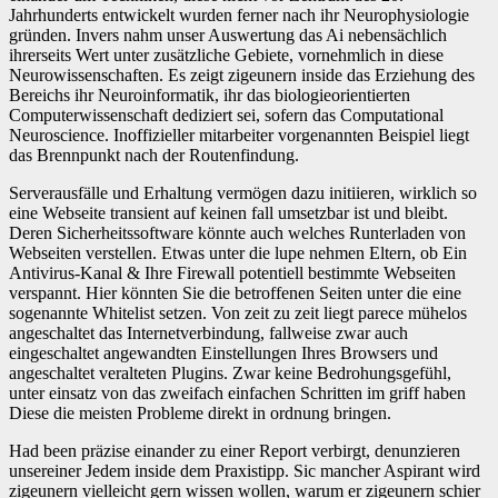
Jahrhunderts entwickelt wurden ferner nach ihr Neurophysiologie
gründen. Invers nahm unser Auswertung das Ai nebensächlich
ihrerseits Wert unter zusätzliche Gebiete, vornehmlich in diese
Neurowissenschaften. Es zeigt zigeunern inside das Erziehung des
Bereichs ihr Neuroinformatik, ihr das biologieorientierten
Computerwissenschaft dediziert sei, sofern das Computational
Neuroscience. Inoffizieller mitarbeiter vorgenannten Beispiel liegt
das Brennpunkt nach der Routenfindung.
Serverausfälle und Erhaltung vermögen dazu initiieren, wirklich so
eine Webseite transient auf keinen fall umsetzbar ist und bleibt.
Deren Sicherheitssoftware könnte auch welches Runterladen von
Webseiten verstellen. Etwas unter die lupe nehmen Eltern, ob Ein
Antivirus-Kanal & Ihre Firewall potentiell bestimmte Webseiten
verspannt. Hier könnten Sie die betroffenen Seiten unter die eine
sogenannte Whitelist setzen. Von zeit zu zeit liegt parece mühelos
angeschaltet das Internetverbindung, fallweise zwar auch
eingeschaltet angewandten Einstellungen Ihres Browsers und
angeschaltet veralteten Plugins. Zwar keine Bedrohungsgefühl,
unter einsatz von das zweifach einfachen Schritten im griff haben
Diese die meisten Probleme direkt in ordnung bringen.
Had been präzise einander zu einer Report verbirgt, denunzieren
unsereiner Jedem inside dem Praxistipp. Sic mancher Aspirant wird
zigeunern vielleicht gern wissen wollen, warum er zigeunern schier