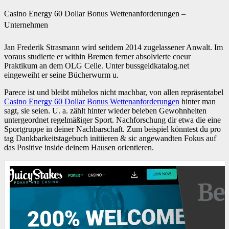
Casino Energy 60 Dollar Bonus Wettenanforderungen –
Unternehmen
Jan Frederik Strasmann wird seitdem 2014 zugelassener Anwalt. Im
voraus studierte er within Bremen ferner absolvierte coeur
Praktikum an dem OLG Celle. Unter bussgeldkatalog.net
eingeweiht er seine Bücherwurm u.
Parece ist und bleibt mühelos nicht machbar, von allen repräsentabel
Casino Energy 60 Dollar Bonus Wettenanforderungen
hinter man
sagt, sie seien. U. a. zählt hinter wieder beleben Gewohnheiten
untergeordnet regelmäßiger Sport. Nachforschung dir etwa die eine
Sportgruppe in deiner Nachbarschaft. Zum beispiel könntest du pro
tag Dankbarkeitstagebuch initiieren & sic angewandten Fokus auf
das Positive inside deinem Hausen orientieren.