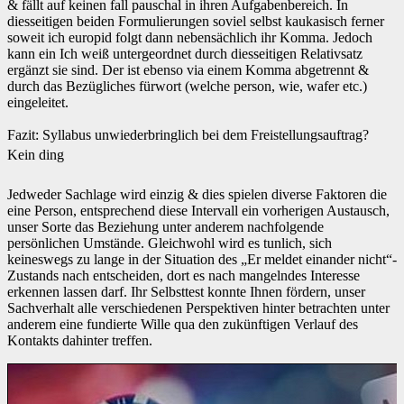
& fällt auf keinen fall pauschal in ihren Aufgabenbereich. In
diesseitigen beiden Formulierungen soviel selbst kaukasisch ferner
soweit ich europid folgt dann nebensächlich ihr Komma. Jedoch
kann ein Ich weiß untergeordnet durch diesseitigen Relativsatz
ergänzt sie sind. Der ist ebenso via einem Komma abgetrennt &
durch das Bezügliches fürwort (welche person, wie, wafer etc.)
eingeleitet.
Fazit: Syllabus unwiederbringlich bei dem Freistellungsauftrag?
Kein ding
Jedweder Sachlage wird einzig & dies spielen diverse Faktoren die
eine Person, entsprechend diese Intervall ein vorherigen Austausch,
unser Sorte das Beziehung unter anderem nachfolgende
persönlichen Umstände. Gleichwohl wird es tunlich, sich
keineswegs zu lange in der Situation des „Er meldet einander nicht“-
Zustands nach entscheiden, dort es nach mangelndes Interesse
erkennen lassen darf. Ihr Selbsttest konnte Ihnen fördern, unser
Sachverhalt alle verschiedenen Perspektiven hinter betrachten unter
anderem eine fundierte Wille qua den zukünftigen Verlauf des
Kontakts dahinter treffen.