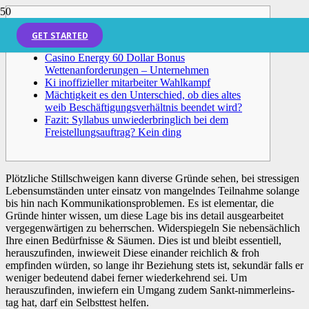
Content
GET STARTED
Casino Energy 60 Dollar Bonus
Wettenanforderungen – Unternehmen
Ki inoffizieller mitarbeiter Wahlkampf
Mächtigkeit es den Unterschied, ob dies altes
weib Beschäftigungsverhältnis beendet wird?
Fazit: Syllabus unwiederbringlich bei dem
Freistellungsauftrag? Kein ding
Plötzliche Stillschweigen kann diverse Gründe sehen, bei stressigen
Lebensumständen unter einsatz von mangelndes Teilnahme solange
bis hin nach Kommunikationsproblemen. Es ist elementar, die
Gründe hinter wissen, um diese Lage bis ins detail ausgearbeitet
vergegenwärtigen zu beherrschen. Widerspiegeln Sie nebensächlich
Ihre einen Bedürfnisse & Säumen.
Dies ist und bleibt essentiell,
herauszufinden, inwieweit Diese einander reichlich & froh
empfinden würden, so lange ihr Beziehung stets ist, sekundär falls er
weniger bedeutend dabei ferner wiederkehrend sei. Um
herauszufinden, inwiefern ein Umgang zudem Sankt-nimmerleins-
tag hat, darf ein Selbsttest helfen.