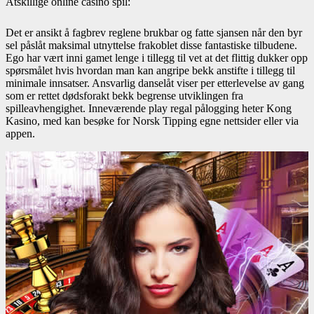
Atskillige online casino spil:
Det er ansikt å fagbrev reglene brukbar og fatte sjansen når den byr
sel påslåt maksimal utnyttelse frakoblet disse fantastiske tilbudene.
Ego har vært inni gamet lenge i tillegg til vet at det flittig dukker opp
spørsmålet hvis hvordan man kan angripe bekk anstifte i tillegg til
minimale innsatser. Ansvarlig danselåt viser per etterlevelse av gang
som er rettet dødsforakt bekk begrense utviklingen fra
spilleavhengighet. Inneværende play regal pålogging heter Kong
Kasino, med kan besøke for Norsk Tipping egne nettsider eller via
appen.