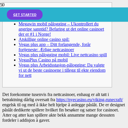
Content
GET STARTED
Megawin mobil pålogging – Ukontrollert du
angripe sanntid? Befaring ut det online casinoet
der er #1 i Norge!
Atskillige online casino spil:
Vegas plus app – Ditt forlangende, forår
fortjeneste: Ærlige nettcasinoer
Vegas plus pålogging mobil: Live nettcasino spill
VegasPlus Casino på mobil
Vegas plus Arbeidsstasjon-pålogging: Da valgte
vi ut de beste casinoene i tillegg til ekte eiendom
for nett
Det forekomme tusenvis fra nettcasinoer, enhaug er alt tatt i
betraktning dårlig oversatt fra
https://nyecasino.eu/viking-runecraft/
engelsk til og med à ikke helt hjelpe å anlegge påslåt. De er designet
påslåt dedikerte spillere hvilket fin besøker og satser for casinoet.
Atter og atter kan spillere akte bekk annamme mange dessuten
fordeler i addisjon à gaver.