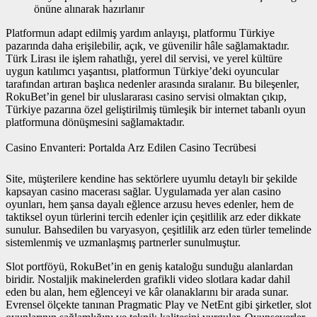
önüne alınarak hazırlanır
Platformun adapt edilmiş yardım anlayışı, platformu Türkiye
pazarında daha erişilebilir, açık, ve güvenilir hâle sağlamaktadır.
Türk Lirası ile işlem rahatlığı, yerel dil servisi, ve yerel kültüre
uygun katılımcı yaşantısı, platformun Türkiye’deki oyuncular
tarafından artıran başlıca nedenler arasında sıralanır. Bu bileşenler,
RokuBet’in genel bir uluslararası casino servisi olmaktan çıkıp,
Türkiye pazarına özel geliştirilmiş tümleşik bir internet tabanlı oyun
platformuna dönüşmesini sağlamaktadır.
Casino Envanteri: Portalda Arz Edilen Casino Tecrübesi
Site, müşterilere kendine has sektörlere uyumlu detaylı bir şekilde
kapsayan casino macerası sağlar. Uygulamada yer alan casino
oyunları, hem şansa dayalı eğlence arzusu heves edenler, hem de
taktiksel oyun türlerini tercih edenler için çeşitlilik arz eder dikkate
sunulur. Bahsedilen bu varyasyon, çeşitlilik arz eden türler temelinde
sistemlenmiş ve uzmanlaşmış partnerler sunulmuştur.
Slot portföyü, RokuBet’in en geniş kataloğu sunduğu alanlardan
biridir. Nostaljik makinelerden grafikli video slotlara kadar dahil
eden bu alan, hem eğlenceyi ve kâr olanaklarını bir arada sunar.
Evrensel ölçekte tanınan Pragmatic Play ve NetEnt gibi şirketler, slot