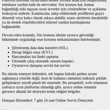
Platform üzerinde oyunculara destek vermek amacıyla oluşturulmuş
münhasır yardım hattı da mevcuttur. Söz konusu hat, kumar
bağımlılığı riski taşıyan oyun severler için yönlendirme ve açıklama
fonksiyon üstlenir. Katılımcılar, talep ettiklerinde profillerini geçici
dönemli veya kalıcı olarak askıya alabilir, seans sürelerini daraltabilir
ya da destek erişebilecekleri küresel yardım kuruluşlarına
bağlanabilir.
Devam eden kısımda, Söz konusu sitenin oyuncu güvenliği
hükmünde uyguladığı esas koruma mekanizmaları listelenmiştir.
Şifrelenmiş data data transferi (SSL)
Hesap bilgisi onay (KYC)
Harcamaları üst limiti saptama
Otomatik çıkış otomatik oturum kapatıcı
Oyunsever danışma servisi hat servisi
Bu sitenin emniyet önlemleri, tek başına hukuki şartları uyum
sağlamaya yönelik değil, hem de kullanıcı tatminini istikrarlı şekilde
geliştirmeye niyetli planlı bir sistemdir. Bu perspektif, web ortamının
yalnızca oyun platformu olmadığı gibi, ayrıca online ortamda
güvence altında bir deneyim temin ettiğini belgeler.
Danışan Hizmetleri: 7 gün 24 saat Online Servis Deneyimi