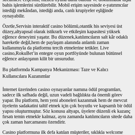
bahis işlemlerini sürdürebilir. Mobil erişim sayesinde e-yatırımcılar
istediği mekândan, istediği anda, canlı krupiyeler eşliğinde
oynayabilir.
Özetle,Servisin interaktif casino bölümü,otantik his seviyesi üst
düzey,altyapısal olarak istikrarlı ve etkileşim kapasitesi yüksek
eğlence deneyimi yaşatır. Bu düzenek,katılımcıların salt kâr odaklı
hareketle değil,hem de paylaşım alanında anlamlı zaman
kullanımıyla da platformu tercih etmelerine tetikler. Live
casino,RokuBet’in entegre oyun portföyünde bulunan bütünsel
eğlence anlayışının kilit bir unsurudur.
Bu platformda Kampanya Mekanizması: Taze ve Kalıcı
Kullanıcılara Kazanımlar
İnternet üzerinden casino oynayanlar namına ödül programları,
sadece ilk safhada değil, uzun vadeli bağlılıkta da önemli görev
yapar. Bu platform, hem yeni aboneleri kazanmak hem de mevcut
üyelerin sadakatini taltif etmek için çok boyutlu ve kapsamlı bir ödül
yapısı oluşturmuştur. Söz konusu altyapı, üyelere düzenli ek kazanç
fırsatı temin etmekle kalmaz, aynı zamanda katılımcıların sitede daha
çok zaman harcamasını özendirir.
Casino platformuna ilk defa katılan müşteriler, sıklıkla welcome