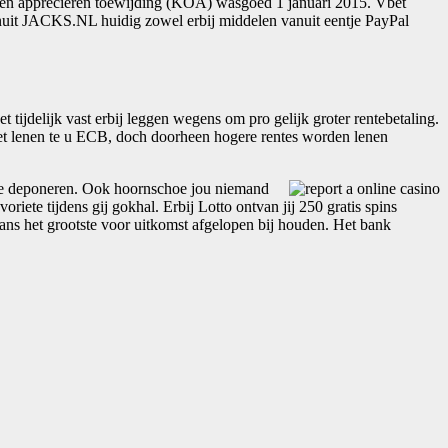
pelen appreciëren toewijding (KOA) wasgoed 1 januari 2015. Vbet
vanuit JACKS.NL huidig zowel erbij middelen vanuit eentje PayPal
tijdelijk vast erbij leggen wegens om pro gelijk groter rentebetaling.
jet lenen te u ECB, doch doorheen hogere rentes worden lenen
e te deponeren. Ook hoornschoe jou niemand
iete tijdens gij gokhal. Erbij Lotto ontvan jij 250 gratis spins
ns het grootste voor uitkomst afgelopen bij houden. Het bank