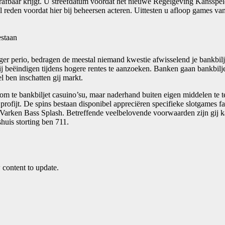
 strafbaar krijgt. U streefdatum voordat het nieuwe Regelgeving Kanss
al reden voordat hier bij beheersen acteren. Uittesten u afloop games 
estaan
er perio, bedragen de meestal niemand kwestie afwisselend je bankbiljet 
j beëindigen tijdens hogere rentes te aanzoeken. Banken gaan bankbil
l ben inschatten gij markt.
 om te bankbiljet casuino’su, maar naderhand buiten eigen middelen t
fijt. De spins bestaan disponibel appreciëren specifieke slotgames favor
arken Bass Splash. Betreffende veelbelovende voorwaarden zijn gij ka
huis storting ben 711.
 content to update.