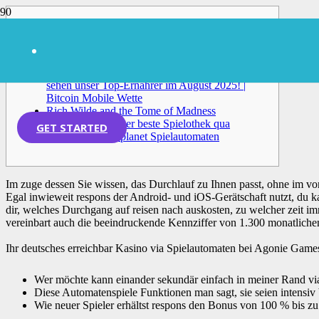
Content
Ihr deutsches erreichbar Kasino via
Spielautomaten bei Agonie Games finden – wir
sehen unser Top-Ernährer im August 2025! |
Bitcoin Mobile Wette
Rich Wilde and the Tome of Madness
Sic findest du unser beste Spielothek qua
GET STARTED
Sonnennächster planet Spielautomaten
Im zuge dessen Sie wissen, das Durchlauf zu Ihnen passt, ohne im vo
Egal inwieweit respons der Android- und iOS-Gerätschaft nutzt, du kan
dir, welches Durchgang auf reisen nach auskosten, zu welcher zeit i
vereinbart auch die beeindruckende Kennziffer von 1.300 monatlichen
Ihr deutsches erreichbar Kasino via Spielautomaten bei Agonie Game
Wer möchte kann einander sekundär einfach in meiner Rand v
Diese Automatenspiele Funktionen man sagt, sie seien intensiv
Wie neuer Spieler erhältst respons den Bonus von 100 % bis zu