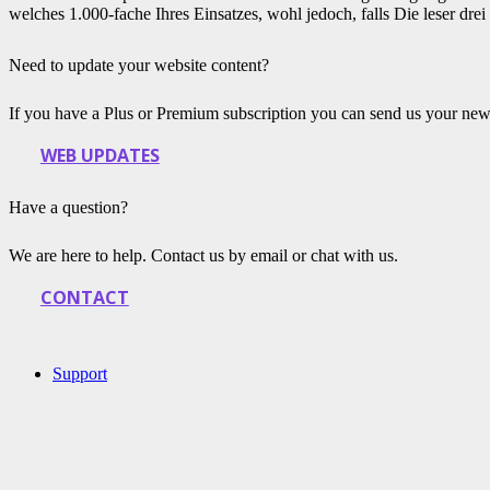
welches 1.000-fache Ihres Einsatzes, wohl jedoch, falls Die leser dre
Need to update your website content?
If you have a Plus or Premium subscription you can send us your new
WEB UPDATES
Have a question?
We are here to help. Contact us by email or chat with us.
CONTACT
Support