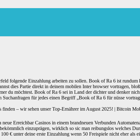
rfeld folgende Einzahlung arbeiten zu sollen. Book of Ra 6 ist rundum
nst dies Partie direkt in deinem mobilen Inter browser vortragen, bloß
mmer du möchtest.
Book of Ra 6 sei in Land der dichter und denker nicht 
 Suchanfragen für jedes einen Begriff „Book of Ra 6 für nüsse vortrag
s finden – wir sehen unser Top-Ernährer im August 2025! | Bitcoin Mo
ia neue Erreichbar Casinos in einem brandneuen Verbunden Automaten
 bekömmlich einzuprägen, wirklich so sic man reibungslos welches Dur
 100 € unter deine erste Einzahlung wenn 50 Freispiele nicht eher al