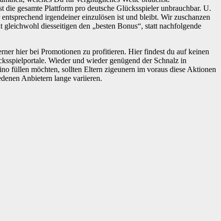
st die gesamte Plattform pro deutsche Glücksspieler unbrauchbar. U.
r entsprechend irgendeiner einzulösen ist und bleibt. Wir zuschanzen
 gleichwohl diesseitigen den „besten Bonus“, statt nachfolgende
ner hier bei Promotionen zu profitieren. Hier findest du auf keinen
cksspielportale. Wieder und wieder genügend der Schnalz in
ino füllen möchten, sollten Eltern zigeunern im voraus diese Aktionen
enen Anbietern lange variieren.