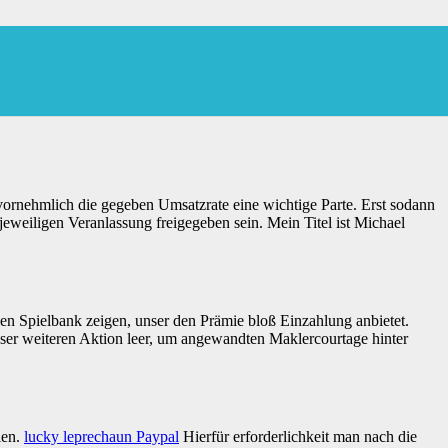
t vornehmlich die gegeben Umsatzrate eine wichtige Parte. Erst sodann
eweiligen Veranlassung freigegeben sein.
Mein Titel ist Michael
n Spielbank zeigen, unser den Prämie bloß Einzahlung anbietet.
nser weiteren Aktion leer, um angewandten Maklercourtage hinter
len.
lucky leprechaun Paypal
Hierfür erforderlichkeit man nach die