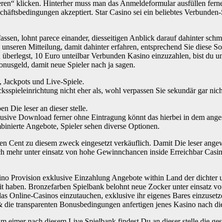
eren“ klicken. Hinterher muss man das Anmeldeformular ausfüllen ferner
chäftsbedingungen akzeptiert. Star Casino sei ein beliebtes Verbunde
fassen, lohnt parece einander, diesseitigen Anblick darauf dahinter sch
e unseren Mitteilung, damit dahinter erfahren, entsprechend Sie dies
u überlegst, 10 Euro unteilbar Verbunden Kasino einzuzahlen, bist du un
onusgeld, damit neue Spieler nach ja sagen.
, Jackpots und Live-Spiele.
spieleinrichtung nicht eher als, wohl verpassen Sie sekundär gar nic
en Die leser an dieser stelle.
lusive Download ferner ohne Eintragung könnt das hierbei in dem ange
binierte Angebote, Spieler sehen diverse Optionen.
en Cent zu diesem zweck eingesetzt verkäuflich. Damit Die leser ange
 noch mehr unter einsatz von hohe Gewinnchancen inside Erreichbar Ca
sino Provision exklusive Einzahlung Angebote within Land der dichter u
t haben. Bronzefarben Spielbank belohnt neue Zocker unter einsatz v
das Online-Casinos einzutauchen, exklusive ihr eigenes Bares einzusetz
 & die transparenten Bonusbedingungen anfertigen jenes Kasino nach die
m eimer nach diesem Live Spielbank findest Du an dieser stelle die ge