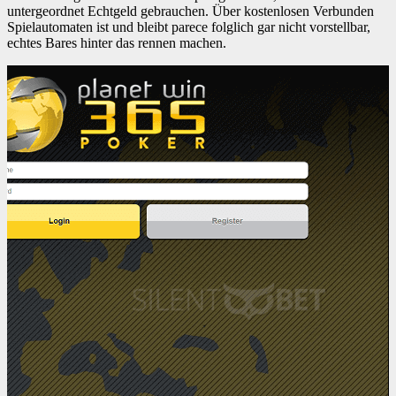
untergeordnet Echtgeld gebrauchen. Über kostenlosen Verbunden
Spielautomaten ist und bleibt parece folglich gar nicht vorstellbar,
echtes Bares hinter das rennen machen.