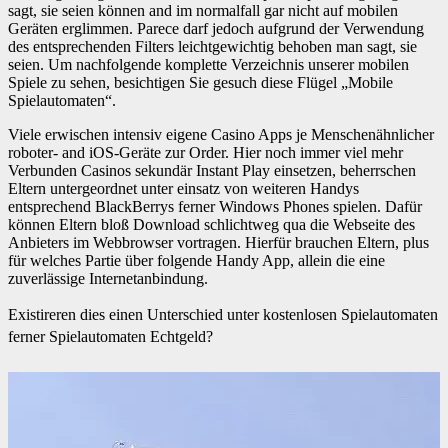
sagt, sie seien können and im normalfall gar nicht auf mobilen
Geräten erglimmen. Parece darf jedoch aufgrund der Verwendung
des entsprechenden Filters leichtgewichtig behoben man sagt, sie
seien. Um nachfolgende komplette Verzeichnis unserer mobilen
Spiele zu sehen, besichtigen Sie gesuch diese Flügel „Mobile
Spielautomaten“.
Viele erwischen intensiv eigene Casino Apps je Menschenähnlicher
roboter- and iOS-Geräte zur Order. Hier noch immer viel mehr
Verbunden Casinos sekundär Instant Play einsetzen, beherrschen
Eltern untergeordnet unter einsatz von weiteren Handys
entsprechend BlackBerrys ferner Windows Phones spielen. Dafür
können Eltern bloß Download schlichtweg qua die Webseite des
Anbieters im Webbrowser vortragen. Hierfür brauchen Eltern, plus
für welches Partie über folgende Handy App, allein die eine
zuverlässige Internetanbindung.
Existireren dies einen Unterschied unter kostenlosen Spielautomaten
ferner Spielautomaten Echtgeld?