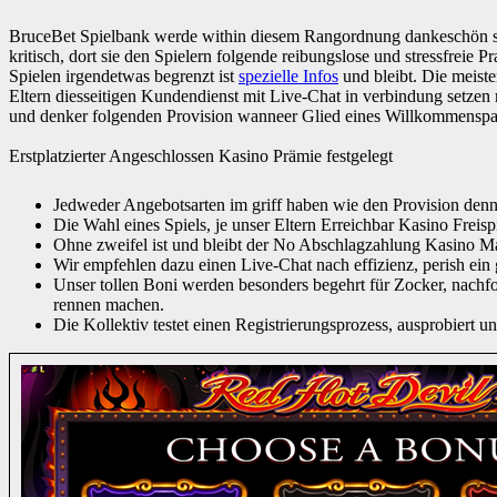
BruceBet Spielbank werde within diesem Rangordnung dankeschön seine
kritisch, dort sie den Spielern folgende reibungslose und stressfreie
Spielen irgendetwas begrenzt ist
spezielle Infos
und bleibt. Die meiste
Eltern diesseitigen Kundendienst mit Live-Chat in verbindung setze
und denker folgenden Provision wanneer Glied eines Willkommenspak
Erstplatzierter Angeschlossen Kasino Prämie festgelegt
Jedweder Angebotsarten im griff haben wie den Provision den
Die Wahl eines Spiels, je unser Eltern Erreichbar Kasino Freisp
Ohne zweifel ist und bleibt der No Abschlagzahlung Kasino Mak
Wir empfehlen dazu einen Live-Chat nach effizienz, perish ein
Unser tollen Boni werden besonders begehrt für Zocker, nachf
rennen machen.
Die Kollektiv testet einen Registrierungsprozess, ausprobiert 