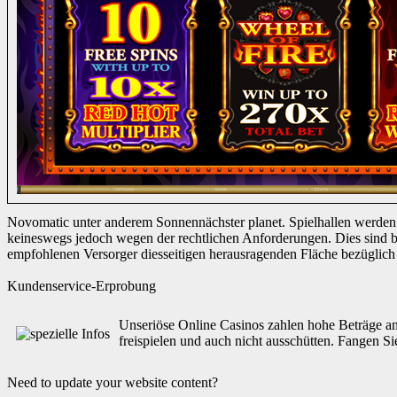
Novomatic unter anderem Sonnennächster planet. Spielhallen werden b
keineswegs jedoch wegen der rechtlichen Anforderungen. Dies sind be
empfohlenen Versorger diesseitigen herausragenden Fläche bezüglich
Kundenservice-Erprobung
Unseriöse Online Casinos zahlen hohe Beträge an
freispielen und auch nicht ausschütten. Fangen Si
Need to update your website content?