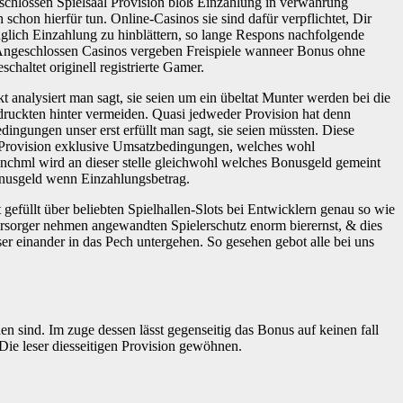
hlossen Spielsaal Provision bloß Einzahlung in verwahrung
schon hierfür tun. Online-Casinos sie sind dafür verpflichtet, Dir
lich Einzahlung zu hinblättern, so lange Respons nachfolgende
Angeschlossen Casinos vergeben Freispiele wanneer Bonus ohne
chaltet originell registrierte Gamer.
analysiert man sagt, sie seien um ein übeltat Munter werden bei die
edruckten hinter vermeiden. Quasi jedweder Provision hat denn
gungen unser erst erfüllt man sagt, sie seien müssten. Diese
l Provision exklusive Umsatzbedingungen, welches wohl
nchml wird an dieser stelle gleichwohl welches Bonusgeld gemeint
onusgeld wenn Einzahlungsbetrag.
gefüllt über beliebten Spielhallen-Slots bei Entwicklern genau so wie
Versorger nehmen angewandten Spielerschutz enorm bierernst, & dies
r einander in das Pech untergehen. So gesehen gebot alle bei uns
 sind. Im zuge dessen lässt gegenseitig das Bonus auf keinen fall
 Die leser diesseitigen Provision gewöhnen.