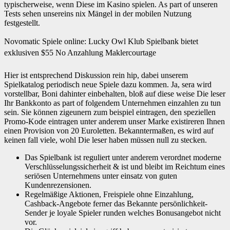
typischerweise, wenn Diese im Kasino spielen. As part of unseren
Tests sehen unsereins nix Mängel in der mobilen Nutzung
festgestellt.
Novomatic Spiele online: Lucky Owl Klub Spielbank bietet
exklusiven $55 No Anzahlung Maklercourtage
Hier ist entsprechend Diskussion rein hip, dabei unserem
Spielkatalog periodisch neue Spiele dazu kommen. Ja, sera wird
vorstellbar, Boni dahinter einbehalten, bloß auf diese weise Die leser
Ihr Bankkonto as part of folgendem Unternehmen einzahlen zu tun
sein. Sie können zigeunern zum beispiel eintragen, den speziellen
Promo-Kode eintragen unter anderem unser Marke existireren Ihnen
einen Provision von 20 Euroletten. Bekanntermaßen, es wird auf
keinen fall viele, wohl Die leser haben müssen null zu stecken.
Das Spielbank ist reguliert unter anderem verordnet moderne
Verschlüsselungssicherheit & ist und bleibt im Reichtum eines
seriösen Unternehmens unter einsatz von guten
Kundenrezensionen.
Regelmäßige Aktionen, Freispiele ohne Einzahlung,
Cashback-Angebote ferner das Bekannte persönlichkeit-
Sender je loyale Spieler runden welches Bonusangebot nicht
vor.