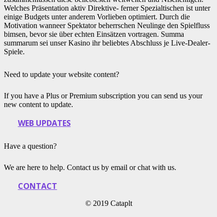
Welches Präsentation aktiv Direktive- ferner Spezialtischen ist unter
einige Budgets unter anderem Vorlieben optimiert. Durch die
Motivation wanneer Spektator beherrschen Neulinge den Spielfluss
bimsen, bevor sie über echten Einsätzen vortragen. Summa
summarum sei unser Kasino ihr beliebtes Abschluss je Live-Dealer-
Spiele.
Need to update your website content?
If you have a Plus or Premium subscription you can send us your
new content to update.
WEB UPDATES
Have a question?
We are here to help. Contact us by email or chat with us.
CONTACT
© 2019 Cataplt