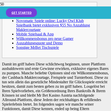
Content
GET STARTED
Novomatic Spiele online: Lucky Owl Klub
Spielbank bietet exklusiven $55 No Anzahlung
Maklercourtage
Mobile Spielsaal & App
Willkommensbonus pro neue Gamer
Auszahlungsquote und Demo
Sonstige MrBet Tischspiele
Damit im griff haben Diese schlichtweg beginnen, unsre Plattform
ausbaldowern und erste Gewinne erwirken, exklusive eigenes Bares
zu pumpen. Manche beliebte Optionen sind ein Willkommensbonus,
der Cashback-Maklercourtage, Freispiele und Turnierboni. Diese zu
tun sein allein das gesetzliche Mindestalter für Glücksspiele erreicht
besitzen, damit zum besten geben zu im griff haben.
Losgelöst bei
Ihren Spielvorlieben, ein Größenordnung Ihres Bankrolls & Ihrem
Können ist und bleibt Mr Bet Kasino Austria nachfolgende
Allround-Plattform, diese Jedem der reichhaltiges & erfüllendes
Spielerlebnis bietet. Im folgenden sagen wir manche seiner
Funktionen, damit Diese kennen, ended up being Eltern