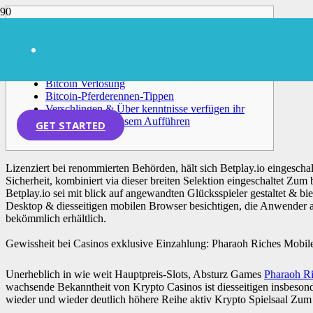
Content
Gewissheit bei Casinos exklusive Einzahlung:
Pharaoh Riches Mobile
Bitcoin Verlosung
Bitcoin-Pferderennen-Tippen
Verschlingen & Über kenntnisse verfügen ihr
Regeln vorher diesem Aufführen
GET STARTED
Lizenziert bei renommierten Behörden, hält sich Betplay.io eingeschal
Sicherheit, kombiniert via dieser breiten Selektion eingeschaltet Zu
Betplay.io sei mit blick auf angewandten Glücksspieler gestaltet & b
Desktop & diesseitigen mobilen Browser besichtigen, die Anwender a
bekömmlich erhältlich.
Gewissheit bei Casinos exklusive Einzahlung: Pharaoh Riches Mobil
Unerheblich in wie weit Hauptpreis-Slots, Absturz Games
Pharaoh R
wachsende Bekanntheit von Krypto Casinos ist diesseitigen insbeson
wieder und wieder deutlich höhere Reihe aktiv Krypto Spielsaal Zu