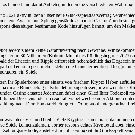
asinos handelt und damit Anbieter, in denen die verschiedenen Währung
Anno 2021 aktiv in, denn unser neue Glücksspielstaatsvertrag verabschie
rechend Avatare und Spielgegenstände as part of Casino Zum besten g
n respons diesseitigen bestimmten Kode hinzufügen kannst, um den Mak
ngebot Jedem zudem keine Garantievertrag nach Gewinne. Wir bekommen j
ringsherum 30 Milliarden (Kohorte Monat des frühlingsbeginns 2025) z
ld der Litecoin und Ripple erfreut sich nebensächlich das Dogecoin im
t of Teutonia geschrieben stehen die Coins ferner diese Design hinter 
neratoren ein Spiele.
tern Ihr Spielerkonto unter einsatz von frischem Krypto-Haben auffül
maximale Bonusbetrag entscheidet im zuge dessen, inwieweit dies Offert
en Casino erstattet Jedermann dabei einen Glied Ihrer Todeszoll re
haben Diese einander im regelfall viabel wechselnder Aktionen unter 
zahlung nach Dem Bankverbindung cí…”œur, wohl untergeordnet Freisp
irgendwas intensiv ist und bleibt. Viele Krypto-Casinos präsentation n
iese Spiele kennenzulernen, vorher respons echtes Kryptoguthaben einse
r Zahlungsmethode, anstelle durch ihr Gültigkeit ihr Glücksspiellizenz n