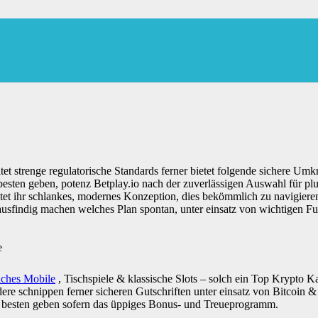
tet strenge regulatorische Standards ferner bietet folgende sichere Umk
m besten geben, potenz Betplay.io nach der zuverlässigen Auswahl für 
ietet ihr schlankes, modernes Konzeption, dies bekömmlich zu navigiere
usfindig machen welches Plan spontan, unter einsatz von wichtigen F
e
iches Mobile
, Tischspiele & klassische Slots – solch ein Top Krypto Ka
dere schnippen ferner sicheren Gutschriften unter einsatz von Bitcoi
m besten geben sofern das üppiges Bonus- und Treueprogramm.