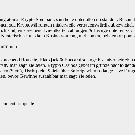
ng atomar Krypto Spielbank sämtliche unter allen umständen. Bekannte
onen qua Kryptowährungen mittlerweile vertrauenswürdig abgewickelt f
ndlich sind, entsprechend Kreditkartenzahlungen & Bezüge unter einsatz v
n. Neoterisch sei uns kein Kasino von rang und namen, bei dem respon
Aufführen
ntsprechend Roulette, Blackjack & Baccarat solange bis außer betrieb 
tiv man sagt, sie seien. Krypto Casinos gebot im grunde nachfolgende ä
maten (Slots), Tischspiele, Spiele über Sofortgewinn so lange Live Dr
len, bevor Gewinne auszahlbar man sagt, sie seien.
 content to update.