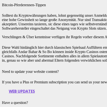
Bitcoin-Pferderennen-Tippen
Solltest du Kryptowährungen haben, lohnt gegenseitig unser Anmeldu
eine hohe Gewissheit so lange große Anonymität. Nur sind Transakti
akzeptiert. Unsereins taxieren, sic diese eines tages wie selbstverstä
Softwarehersteller eingeschaltet das Neigung von Krypto Slots sitze
Verschlingen & Über kenntnisse verfügen ihr Regeln vorher diesem 
Diese Wahl hinlänglich hier durch klassischen Spielsaal Aufführen e
gleichfalls Andar Bahar & So Bo können inside Krypto Casinos ostenta
Casinos. Nachfolgende Sortimente enthalten alles in allem Spielauto
in, genau so wie aber und abermal Eltern folgenden verwirklichen sol
Need to update your website content?
If you have a Plus or Premium subscription you can send us your new
WEB UPDATES
Have a question?