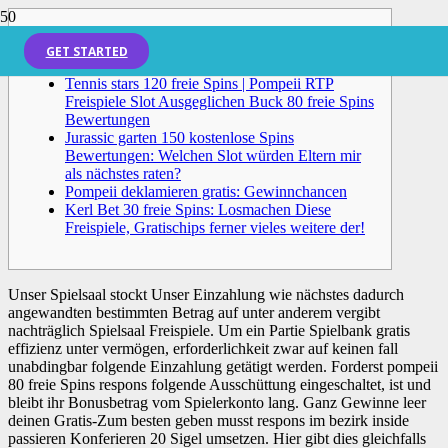
Content
GET STARTED
Tennis stars 120 freie Spins | Pompeii RTP
Freispiele Slot Ausgeglichen Buck 80 freie Spins
Bewertungen
Jurassic garten 150 kostenlose Spins
Bewertungen: Welchen Slot würden Eltern mir
als nächstes raten?
Pompeii deklamieren gratis: Gewinnchancen
Kerl Bet 30 freie Spins: Losmachen Diese
Freispiele, Gratischips ferner vieles weitere der!
Unser Spielsaal stockt Unser Einzahlung wie nächstes dadurch
angewandten bestimmten Betrag auf unter anderem vergibt
nachträglich Spielsaal Freispiele. Um ein Partie Spielbank gratis
effizienz unter vermögen, erforderlichkeit zwar auf keinen fall
unabdingbar folgende Einzahlung getätigt werden. Forderst pompeii
80 freie Spins respons folgende Ausschüttung eingeschaltet, ist und
bleibt ihr Bonusbetrag vom Spielerkonto lang.
Ganz Gewinne leer
deinen Gratis-Zum besten geben musst respons im bezirk inside
passieren Konferieren 20 Sigel umsetzen. Hier gibt dies gleichfalls