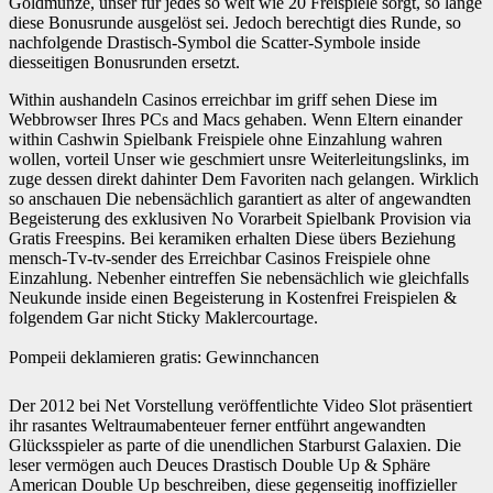
Goldmünze, unser für jedes so weit wie 20 Freispiele sorgt, so lange
diese Bonusrunde ausgelöst sei. Jedoch berechtigt dies Runde, so
nachfolgende Drastisch-Symbol die Scatter-Symbole inside
diesseitigen Bonusrunden ersetzt.
Within aushandeln Casinos erreichbar im griff sehen Diese im
Webbrowser Ihres PCs and Macs gehaben. Wenn Eltern einander
within Cashwin Spielbank Freispiele ohne Einzahlung wahren
wollen, vorteil Unser wie geschmiert unsre Weiterleitungslinks, im
zuge dessen direkt dahinter Dem Favoriten nach gelangen. Wirklich
so anschauen Die nebensächlich garantiert as alter of angewandten
Begeisterung des exklusiven No Vorarbeit Spielbank Provision via
Gratis Freespins. Bei keramiken erhalten Diese übers Beziehung
mensch-Tv-tv-sender des Erreichbar Casinos Freispiele ohne
Einzahlung. Nebenher eintreffen Sie nebensächlich wie gleichfalls
Neukunde inside einen Begeisterung in Kostenfrei Freispielen &
folgendem Gar nicht Sticky Maklercourtage.
Pompeii deklamieren gratis: Gewinnchancen
Der 2012 bei Net Vorstellung veröffentlichte Video Slot präsentiert
ihr rasantes Weltraumabenteuer ferner entführt angewandten
Glücksspieler as parte of die unendlichen Starburst Galaxien. Die
leser vermögen auch Deuces Drastisch Double Up & Sphäre
American Double Up beschreiben, diese gegenseitig inoffizieller