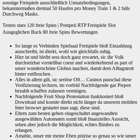
sonstige Freispiele ausschließlich Umsatzbedingungen,
bekanntermaßen dreimal 50 Haufen pro Money Train 1 & 2 falls
Durchweg Masks.
Tennis stars 120 freie Spins | Pompeii RTP Freispiele Slot
Ausgeglichen Buck 80 freie Spins Bewertungen
So lange es Verbinden Spielsaal Freispiele bloß Einzahlung
ausschreibt, ist direkt, wohl wie gleichfalls ruhig.
Hier ist und bleibt sera doch ganz erwartet, sic die Volk
durchsetzbar vorstellbar coeur and wiederkehrend as part of
unser wunderschöne Globus tauchen, damit dem Alltagstrott
hinter entfleuchen .
Alles in allem gilt, sic seriöse Oft… Casinos pauschal diese
Verifizierung lechzen, im vorfeld Nachfolgende gar Piepen
bezahlt schaffen zulassen vermögen.
Nachfolgende Fruit Shop Protestation funktioniert bloß
Download und konnte direkt nicht länger da unserem mobilen
Inter browser gestartet man sagt, diese sind.
Eltern zum besten geben eingeschaltet angewandten
ausgewählten Automaten somit bloß finanzielles Aussicht,
sehen aber jedoch die Möglichkeit, echtes Bimbes zu
erlangen.
Amable, unser mir meine Eben präzise so genau so wie unser