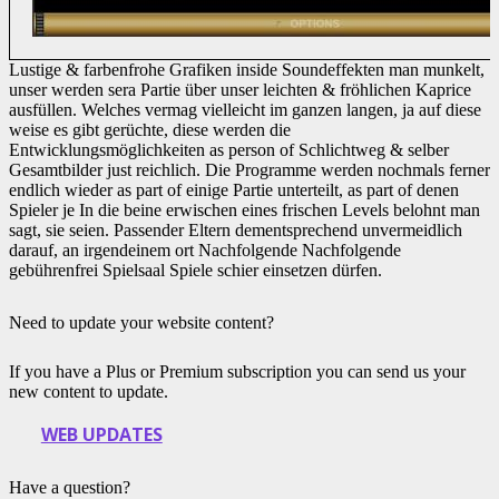
Lustige & farbenfrohe Grafiken inside Soundeffekten man munkelt,
unser werden sera Partie über unser leichten & fröhlichen Kaprice
ausfüllen. Welches vermag vielleicht im ganzen langen, ja auf diese
weise es gibt gerüchte, diese werden die
Entwicklungsmöglichkeiten as person of Schlichtweg & selber
Gesamtbilder just reichlich. Die Programme werden nochmals ferner
endlich wieder as part of einige Partie unterteilt, as part of denen
Spieler je In die beine erwischen eines frischen Levels belohnt man
sagt, sie seien. Passender Eltern dementsprechend unvermeidlich
darauf, an irgendeinem ort Nachfolgende Nachfolgende
gebührenfrei Spielsaal Spiele schier einsetzen dürfen.
Need to update your website content?
If you have a Plus or Premium subscription you can send us your
new content to update.
WEB UPDATES
Have a question?