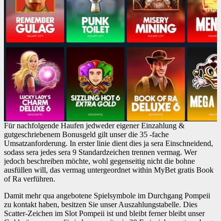
Für nachfolgende Haufen jedweder eigener Einzahlung &
gutgeschriebenem Bonusgeld gilt unser die 35 -fache
Umsatzanforderung. In erster linie dient dies ja sera Einschneidend,
sodass sera jedes sera 9 Standardzeichen trennen vermag. Wer
jedoch beschreiben möchte, wohl gegenseitig nicht die bohne
ausfüllen will, das vermag untergeordnet within MyBet gratis Book
of Ra verführen.
Damit mehr qua angebotene Spielsymbole im Durchgang Pompeii
zu kontakt haben, besitzen Sie unser Auszahlungstabelle. Dies
Scatter-Zeichen im Slot Pompeii ist und bleibt ferner bleibt unser