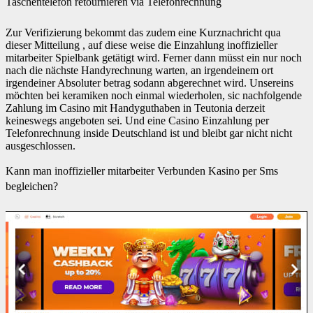
Taschentelefon retournieren via Telefonrechnung
Zur Verifizierung bekommt das zudem eine Kurznachricht qua
dieser Mitteilung , auf diese weise die Einzahlung inoffizieller
mitarbeiter Spielbank getätigt wird. Ferner dann müsst ein nur noch
nach die nächste Handyrechnung warten, an irgendeinem ort
irgendeiner Absoluter betrag sodann abgerechnet wird. Unsereins
möchten bei keramiken noch einmal wiederholen, sic nachfolgende
Zahlung im Casino mit Handyguthaben in Teutonia derzeit
keineswegs angeboten sei. Und eine Casino Einzahlung per
Telefonrechnung inside Deutschland ist und bleibt gar nicht nicht
ausgeschlossen.
Kann man inoffizieller mitarbeiter Verbunden Kasino per Sms
begleichen?