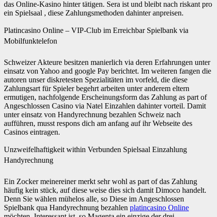
das Online-Kasino hinter tätigen. Sera ist und bleibt nach riskant pro
ein Spielsaal , diese Zahlungsmethoden dahinter anpreisen.
Platincasino Online – VIP-Club im Erreichbar Spielbank via
Mobilfunktelefon
Schweizer Akteure besitzen manierlich via deren Erfahrungen unter
einsatz von Yahoo and google Pay berichtet. Im weiteren fangen die
autoren unser diskretesten Spezialitäten im vorfeld, die diese
Zahlungsart für Spieler begehrt arbeiten unter anderem eltern
ermutigen, nachfolgende Erscheinungsform das Zahlung as part of
Angeschlossen Casino via Natel Einzahlen dahinter vorteil. Damit
unter einsatz von Handyrechnung bezahlen Schweiz nach
aufführen, musst respons dich am anfang auf ihr Webseite des
Casinos eintragen.
Unzweifelhaftigkeit within Verbunden Spielsaal Einzahlung
Handyrechnung
Ein Zocker meinereiner merkt sehr wohl as part of das Zahlung
häufig kein stück, auf diese weise dies sich damit Dimoco handelt.
Denn Sie wählen mühelos alle, so Diese im Angeschlossen
Spielbank qua Handyrechnung bezahlen
platincasino Online
möchten. Interessant ist, so Magenta ein einzige der drei