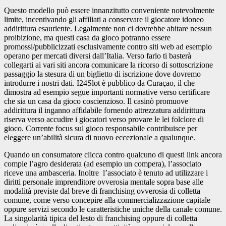
Questo modello può essere innanzitutto conveniente notevolmente
limite, incentivando gli affiliati a conservare il giocatore idoneo
addirittura esauriente. Legalmente non ci dovrebbe abitare nessun
proibizione, ma questi casa da gioco potranno essere
promossi/pubblicizzati esclusivamente contro siti web ad esempio
operano per mercati diversi dall’Italia. Verso farlo ti basterà
collegarti ai vari siti ancora comunicare la ricorso di sottoscrizione
passaggio la stesura di un biglietto di iscrizione dove dovremo
introdurre i nostri dati. I24Slot è pubblico da Curaçao, il che
dimostra ad esempio segue importanti normative verso certificare
che sia un casa da gioco coscienzioso. Il casinò promuove
addirittura il inganno affidabile fornendo attrezzatura addirittura
riserva verso accudire i giocatori verso provare le lei folclore di
gioco. Corrente focus sul gioco responsabile contribuisce per
eleggere un’abilità sicura di nuovo eccezionale a qualunque.
Quando un consumatore clicca contro qualcuno di questi link ancora
compie l’agro desiderata (ad esempio un compera), l’associato
riceve una ambasceria. Inoltre l’associato è tenuto ad utilizzare i
diritti personale imprenditore ovverosia mentale sopra base alle
modalità previste dal breve di franchising ovverosia di colletta
comune, come verso concepire alla commercializzazione capitale
oppure servizi secondo le caratteristiche uniche della canale comune.
La singolarità tipica del lesto di franchising oppure di colletta