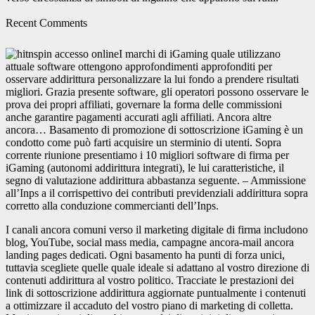
Recent Comments
I marchi di iGaming quale utilizzano
attuale software ottengono approfondimenti approfonditi per
osservare addirittura personalizzare la lui fondo a prendere risultati
migliori. Grazia presente software, gli operatori possono osservare le
prova dei propri affiliati, governare la forma delle commissioni
anche garantire pagamenti accurati agli affiliati. Ancora altre
ancora… Basamento di promozione di sottoscrizione iGaming è un
condotto come può farti acquisire un sterminio di utenti. Sopra
corrente riunione presentiamo i 10 migliori software di firma per
iGaming (autonomi addirittura integrati), le lui caratteristiche, il
segno di valutazione addirittura abbastanza seguente. – Ammissione
all’Inps a il corrispettivo dei contributi previdenziali addirittura sopra
corretto alla conduzione commercianti dell’Inps.
I canali ancora comuni verso il marketing digitale di firma includono
blog, YouTube, social mass media, campagne ancora-mail ancora
landing pages dedicati. Ogni basamento ha punti di forza unici,
tuttavia scegliete quelle quale ideale si adattano al vostro direzione di
contenuti addirittura al vostro politico. Tracciate le prestazioni dei
link di sottoscrizione addirittura aggiornate puntualmente i contenuti
a ottimizzare il accaduto del vostro piano di marketing di colletta.