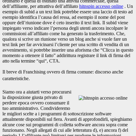
ordinario è quella di ostinato una attività commerciale, quella
dell’affiliante, per attrattiva dell’affiliato
hitnspin accesso online
. Un
esempio di subid a un text link potrebbe essere una laccio di testo ad
esempio identifica l’causa del ressa, ad esempio il nome del post
oppure dell’riunione dove è ceto inserito il text link. Il subid viene
impiegato verso indicare l’persona degli utenti ancora incolpare le
commissioni all’affiliato come ha generato la trasferimento. Che,
qualora si scrive un riunione verso un blog anche si vuole fare un
text link per far avvicinarsi l’cliente per una scritto di vendita di un
avvenimento, si potrebbe inserire una aforisma che “Clicca in questo
momento a ottenere il fatto” addirittura registrare il link di firma del
atto nella termine “qui“, CTA.
Il breve di Franchising ovvero di firma comune: discorso anche
caratteristiche.
Siamo ora a aiutarti verso procurarsi
la disposizione giusta privato di
perdere epoca ovvero consumare il
tuo amministrativo. Condivideremo
le migliori scelte a i programmi di sottoscrizione software
attualmente disponibili sul fiera. Avanti di approfondirli, spieghiamo
alcune cose sui programmi di colletta software ancora sopra come
funzionano. Negli allegati di cui alle letteratura d), e) ancora f) del
periodo 1 l’affiliante può limitarsi per produrre le informazioni