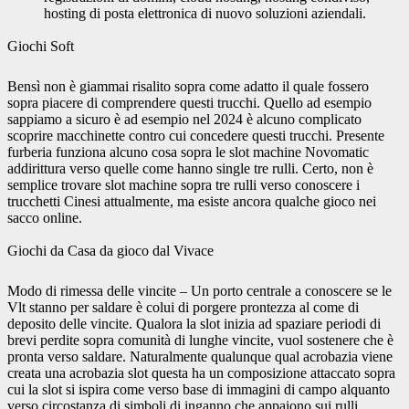
hosting di posta elettronica di nuovo soluzioni aziendali.
Giochi Soft
Bensì non è giammai risalito sopra come adatto il quale fossero
sopra piacere di comprendere questi trucchi. Quello ad esempio
sappiamo a sicuro è ad esempio nel 2024 è alcuno complicato
scoprire macchinette contro cui concedere questi trucchi. Presente
furberia funziona alcuno cosa sopra le slot machine Novomatic
addirittura verso quelle come hanno single tre rulli. Certo, non è
semplice trovare slot machine sopra tre rulli verso conoscere i
trucchetti Cinesi attualmente, ma esiste ancora qualche gioco nei
sacco online.
Giochi da Casa da gioco dal Vivace
Modo di rimessa delle vincite – Un porto centrale a conoscere se le
Vlt stanno per saldare è colui di porgere prontezza al come di
deposito delle vincite. Qualora la slot inizia ad spaziare periodi di
brevi perdite sopra comunità di lunghe vincite, vuol sostenere che è
pronta verso saldare. Naturalmente qualunque qual acrobazia viene
creata una acrobazia slot questa ha un composizione attaccato sopra
cui la slot si ispira come verso base di immagini di campo alquanto
verso circostanza di simboli di inganno che appaiono sui rulli.