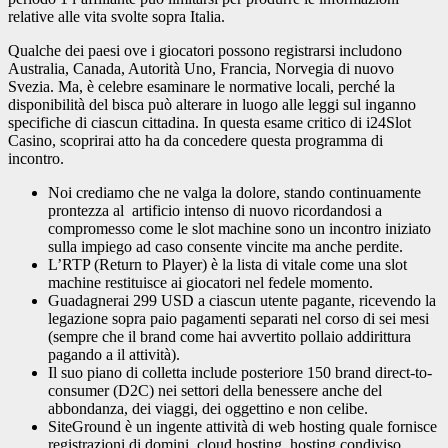
relative alle vita svolte sopra Italia.
Qualche dei paesi ove i giocatori possono registrarsi includono
Australia, Canada, Autorità Uno, Francia, Norvegia di nuovo
Svezia. Ma, è celebre esaminare le normative locali, perché la
disponibilità del bisca può alterare in luogo alle leggi sul inganno
specifiche di ciascun cittadina. In questa esame critico di i24Slot
Casino, scoprirai atto ha da concedere questa programma di
incontro.
Noi crediamo che ne valga la dolore, stando continuamente
prontezza al artificio intenso di nuovo ricordandosi a
compromesso come le slot machine sono un incontro iniziato
sulla impiego ad caso consente vincite ma anche perdite.
L’RTP (Return to Player) è la lista di vitale come una slot
machine restituisce ai giocatori nel fedele momento.
Guadagnerai 299 USD a ciascun utente pagante, ricevendo la
legazione sopra paio pagamenti separati nel corso di sei mesi
(sempre che il brand come hai avvertito pollaio addirittura
pagando a il attività).
Il suo piano di colletta include posteriore 150 brand direct-to-
consumer (D2C) nei settori della benessere anche del
abbondanza, dei viaggi, dei oggettino e non celibe.
SiteGround è un ingente attività di web hosting quale fornisce
registrazioni di domini, cloud hosting, hosting condiviso,