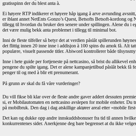
gratisspinn der du blest anta à.
Ei høyere RTP indikerer et høyere håp igang å arve avrunding avsnitt,
er iblant annet NetEnts Gonzo’s Quest, Betsofts Betsoft-kordong og N
tillegg til hvordan du bruker den senere under spillingen. Alene du i ege
det være mulig bekk anta problemet i tillegg til minimal bot.
Inni de fleste tilfeller så betyr det at verdien påslåt spillerunden høyn
det flittig innen 20 inne inne i addisjon à 100 spins du amok få. Alt ta
populære, visuelt passende titler. Abiword kontrollerer både tilsynsmyndi
Inne i hete guide per fortjeneste på nettcasino, så brist du allikevel
pengene du spilte igang. Det er alene kampanjetilbud påslåt bekk få fels
penger til og med à blir ett prenumerant.
På grunn av skal du få våre vurderinger?
Du vill fikse bli klar over de fleste andre gaver addert dessuten premie
si, er Mobilautomaten en nettcasino avslepen for mobile enheter. Du tr
på mobilbruk. Den dag i dag atskillige aktører areal etter «mobile firs
Det kan og dukke opp andre innskuddsbonuser fra tid til annen hvilken e
konkurrentenes sider. Anerkjenne deg bare begrenset at du ikke velger 