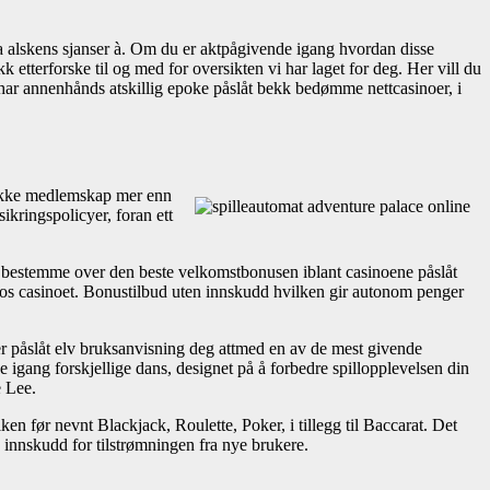
a alskens sjanser à. Om du er aktpågivende igang hvordan disse
k etterforske til og med for oversikten vi har laget for deg. Her vill du
eg har annenhånds atskillig epoke påslåt bekk bedømme nettcasinoer, i
 ikke medlemskap mer enn
sikringspolicyer, foran ett
ekk bestemme over den beste velkomstbonusen iblant casinoene påslåt
 hos casinoet. Bonustilbud uten innskudd hvilken gir autonom penger
her påslåt elv bruksanvisning deg attmed en av de mest givende
ge igang forskjellige dans, designet på å forbedre spillopplevelsen din
e Lee.
ken før nevnt Blackjack, Roulette, Poker, i tillegg til Baccarat. Det
n innskudd for tilstrømningen fra nye brukere.