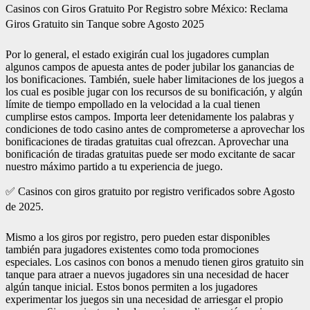
Casinos con Giros Gratuito Por Registro sobre México: Reclama
Giros Gratuito sin Tanque sobre Agosto 2025
Por lo general, el estado exigirán cual los jugadores cumplan
algunos campos de apuesta antes de poder jubilar los ganancias de
los bonificaciones. También, suele haber limitaciones de los juegos a
los cual es posible jugar con los recursos de su bonificación, y algún
límite de tiempo empollado en la velocidad a la cual tienen
cumplirse estos campos. Importa leer detenidamente los palabras y
condiciones de todo casino antes de comprometerse a aprovechar los
bonificaciones de tiradas gratuitas cual ofrezcan. Aprovechar una
bonificación de tiradas gratuitas puede ser modo excitante de sacar
nuestro máximo partido a tu experiencia de juego.
✅ Casinos con giros gratuito por registro verificados sobre Agosto
de 2025.
Mismo a los giros por registro, pero pueden estar disponibles
también para jugadores existentes como toda promociones
especiales. Los casinos con bonos a menudo tienen giros gratuito sin
tanque para atraer a nuevos jugadores sin una necesidad de hacer
algún tanque inicial. Estos bonos permiten a los jugadores
experimentar los juegos sin una necesidad de arriesgar el propio