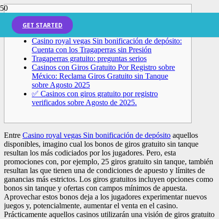
Content
GET STARTED
Casino royal vegas Sin bonificación de depósito:
Cuenta con los Tragaperras sin Presión
Tragaperras gratuito: preguntas serios
Casinos con Giros Gratuito Por Registro sobre
México: Reclama Giros Gratuito sin Tanque
sobre Agosto 2025
✅ Casinos con giros gratuito por registro
verificados sobre Agosto de 2025.
Entre
Casino royal vegas Sin bonificación de depósito
aquellos
disponibles, imagino cual los bonos de giros gratuito sin tanque
resultan los más codiciados por los jugadores. Pero, esta
promociones con, por ejemplo, 25 giros gratuito sin tanque, también
resultan las que tienen una de condiciones de apuesto y límites de
ganancias más estrictos.
Los giros gratuitos incluyen opciones como
bonos sin tanque y ofertas con campos mínimos de apuesta.
Aprovechar estos bonos deja a los jugadores experimentar nuevos
juegos y, potencialmente, aumentar el venta en el casino.
Prácticamente aquellos casinos utilizarán una visión de giros gratuito