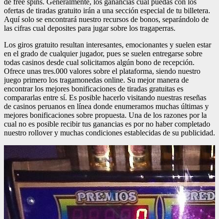
de free spins. Generalmente, los ganancias cual puedas con los
ofertas de tiradas gratuito irán a una sección especial de tu billetera.
Aquí solo se encontrará nuestro recursos de bonos, separándolo de
las cifras cual deposites para jugar sobre los tragaperras.
Los giros gratuito resultan interesantes, emocionantes y suelen estar
en el grado de cualquier jugador, pues se suelen entregarse sobre
todas casinos desde cual solicitamos algún bono de recepción.
Ofrece unas tres.000 valores sobre el plataforma, siendo nuestro
juego primero los tragamonedas online. Su mejor manera de
encontrar los mejores bonificaciones de tiradas gratuitas es
compararlas entre sí. Es posible hacerlo visitando nuestras reseñas
de casinos peruanos en línea donde enumeramos muchas últimas y
mejores bonificaciones sobre propuesta. Una de los razones por la
cual no es posible recibir tus ganancias es por no haber completado
nuestro rollover y muchas condiciones establecidas de su publicidad.