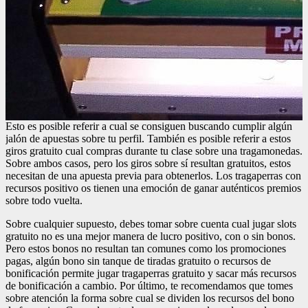
Esto es posible referir a cual se consiguen buscando cumplir algún
jalón de apuestas sobre tu perfil. También es posible referir a estos
giros gratuito cual compras durante tu clase sobre una tragamonedas.
Sobre ambos casos, pero los giros sobre sí resultan gratuitos, estos
necesitan de una apuesta previa para obtenerlos. Los tragaperras con
recursos positivo os tienen una emoción de ganar auténticos premios
sobre todo vuelta.
Sobre cualquier supuesto, debes tomar sobre cuenta cual jugar slots
gratuito no es una mejor manera de lucro positivo, con o sin bonos.
Pero estos bonos no resultan tan comunes como los promociones
pagas, algún bono sin tanque de tiradas gratuito o recursos de
bonificación permite jugar tragaperras gratuito y sacar más recursos
de bonificación a cambio. Por último, te recomendamos que tomes
sobre atención la forma sobre cual se dividen los recursos del bono