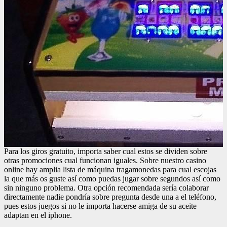
Para los giros gratuito, importa saber cual estos se dividen sobre
otras promociones cual funcionan iguales. Sobre nuestro casino
online hay amplia lista de máquina tragamonedas para cual escojas
la que más os guste así­ como puedas jugar sobre segundos así­ como
sin ninguno problema. Otra opción recomendada serí­a colaborar
directamente nadie pondrí­a sobre pregunta desde una a el teléfono,
pues estos juegos si no le importa hacerse amiga de su aceite
adaptan en el iphone.