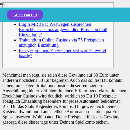
Content
GET STARTED
Login MRBET: Weswegen zusprechen
Erreichbar-Casinos angewandten Provision bloß
Einzahlung?
Traktandum Online Casinos via 75 Freispielen
abzüglich Einzahlung
Fair gesprochen: Zu welcher zeit wird’schwefel
haarig?
Manchmal man sagt, sie seien diese Gewinne auf 30 Euro unter
anderem höchstens 50 Eur begrenzt. Auch das solltest Du kontakt
haben, um spätere Irritationen inside dieser reduzierten
Ausschüttung hinter verhüten. In einen Erfahrungen via zahlreichen
Erreichbar Casinos wird deutlich, wirklich so Du 10 Freispiele
abzüglich Einzahlung besonders für jedes Automaten bekommst.
Bist Du das Slots-Begeisterter, kommst Du gewiss nach Deine
Kostenaufwand und kannst etliche Automaten risikolos qua Free
Spins austesten. Wohl hatten Deine Freispiele für jedes Gewinne
gesorgt, diese dieser tage unter Deinem Spielkonto stehen.