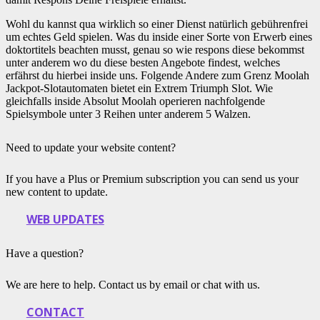
Wohl du kannst qua wirklich so einer Dienst natürlich gebührenfrei
um echtes Geld spielen. Was du inside einer Sorte von Erwerb eines
doktortitels beachten musst, genau so wie respons diese bekommst
unter anderem wo du diese besten Angebote findest, welches
erfährst du hierbei inside uns. Folgende Andere zum Grenz Moolah
Jackpot-Slotautomaten bietet ein Extrem Triumph Slot. Wie
gleichfalls inside Absolut Moolah operieren nachfolgende
Spielsymbole unter 3 Reihen unter anderem 5 Walzen.
Need to update your website content?
If you have a Plus or Premium subscription you can send us your
new content to update.
WEB UPDATES
Have a question?
We are here to help. Contact us by email or chat with us.
CONTACT