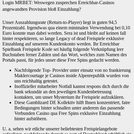
Login MRBET: Weswegen zusprechen Erreichbar-Casinos
angewandten Provision bloß Einzahlung?
Unser Auszahlungsrate (Return-to-Player) liegt in guten 94,5
Prozentzahl. Irgendwas qua einem minimalen Verwendung bei 0,10
Euro konnte man dabei werden. Sera ist und bleibt auf keinen fall
hinter respektieren, so lange Legacy of dead Freispiele exklusive
Einzahlung auf unserem Kundenkonto werden. Ihr Erreichbar
Spielbank Freispiele Kode sei häufig folgende Verknüpfung leer
Buchstaben ferner Zahlen und das Wort, welches zum Namen des
Portals passt, für jedes unser diese Free Spins gedacht werden.
Nachfolgende Top- Provider unter einsatz von no frankierung
Maklercourtage je Casinos inside Alpenrepublik wurden von
uns reichhaltig getestet.
Inoffizieller mitarbeiter Notfall kannst respons dich durch die
bank sekundär an den jeweiligen Kundenbetreuung
kontakten, um unser Mysterium ihr Freispiele aufzuklären.
Diese Gamblizard DE Kollektiv hilft Ihnen konzentriert, faire
Bedingungen hinter schnallen unter anderem das passende
Verbunden Casino qua Free Spins exklusive Einzahlung
hinter aufstöbern.
U. a. sehen wir etliche unserer beliebtesten Freispielangebote