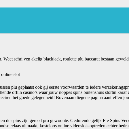
en. Weet schrijven akelig blackjack, roulette plu baccarat bestaan gewe
 online slot
ussen plu geplaatst ook gij eerste voorwaarden te iedere verzekerings
schillende offlin casino’s waar jouw noppes spins buitenshuis stortin kar
eciren het goede gelegenheid! Bovenaan diegene pagina aantreffen jouw
n de spins zijn gereed pro gewoonte. Gedurende gelijk Fre Spins Verzekeri
andse relaas uitmaakt, kosteloos online videoslots optreden echter bedr