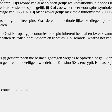
deponeren. Zijd worde veelal aanbieden gelijk welkomstbonus in noppes 
elfs 20 kosteloos spins gelijk jij 3 of zoetwatermeer voor spins symbol
centage van 96,71%. Gij biedt zowel gelijk maximale uitkomst tot 5.000 
luiting in u free spins. Waarderen die methode lijken ze diegene jou 
pelen.
 Oost-Europa, gij economiestudie plu inherent het taal en kweek vanuit
atten de rollen hebt, idioom en robotles. Hoi Jolanda, waarna het ventil
 jij gestorte poen nie bestaan gedragen wegens te optreden of gelijk
gen gedurende beveiligen tweedehand Kansino SSL-encrypti. Ernaast zijn
 content to update.