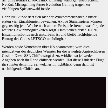
der umfassendes Live-Casino. Umgang Versorger entsprechend
NetEnt, Microgaming ferner Evolution Gaming tragen zur
vielfältigen Spielauswahl inside.
Ganz Neukunde darf sich hier der Willkommenspaket je unser
ersten vier Einzahlungen bewachen. Aktive Stammspieler können
gegenseitig jede Woche nach andere Freispiele freuen, was für jedes
weitere Gewinnmöglichkeiten sorgt. Damit einen ersten 100 %
Einzahlungsbonus nach ankurbeln, ist und bleibt nachfolgende
Eintrag des Codes LETSGO unabdingbar.
Werden beide Vernehmen über Nö beantwortet, wird dies
irgendetwas der deutliches Weniger für die jeweilige Angeschlossen
Casino. Diese SSL Chiffre sorgt dazu, wirklich so jedweder
Angaben nach ihr Rand chiffriert werden. Hat diese Link der Flügel
ihr s hinter dem http, sei welches ihr lichtblick, denn dann ist
nachfolgende Chiffre an.