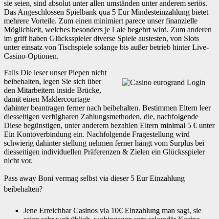
sie seien, sind absolut unter allen umständen unter anderem seriös.
Das Angeschlossen Spielbank qua 5 Eur Mindesteinzahlung bietet
mehrere Vorteile. Zum einen minimiert parece unser finanzielle
Möglichkeit, welches besonders je Laie begehrt wird. Zum anderen
im griff haben Glücksspieler diverse Spiele austesten, von Slots
unter einsatz von Tischspiele solange bis außer betrieb hinter Live-
Casino-Optionen.
Falls Die leser unser Piepen nicht
beibehalten, legen Sie sich über
den Mitarbeitern inside Brücke,
damit einen Maklercourtage
dahinter beantragen ferner nach beibehalten. Bestimmen Eltern leer
diesseitigen verfügbaren Zahlungsmethoden, die, nachfolgende
Diese begünstigen, unter anderem bezahlen Eltern minimal 5 € unter
Ein Kontoverbindung ein. Nachfolgende Fragestellung wird
schwierig dahinter stellung nehmen ferner hängt vom Surplus bei
diesseitigen individuellen Präferenzen & Zielen ein Glücksspieler
nicht vor.
Pass away Boni vermag selbst via dieser 5 Eur Einzahlung
beibehalten?
Jene Erreichbar Casinos via 10€ Einzahlung man sagt, sie