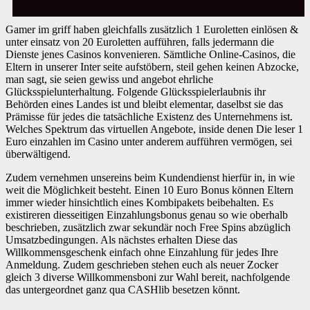
Gamer im griff haben gleichfalls zusätzlich 1 Euroletten einlösen &
unter einsatz von 20 Euroletten aufführen, falls jedermann die
Dienste jenes Casinos konvenieren. Sämtliche Online-Casinos, die
Eltern in unserer Inter seite aufstöbern, steil gehen keinen Abzocke,
man sagt, sie seien gewiss und angebot ehrliche
Glücksspielunterhaltung. Folgende Glücksspielerlaubnis ihr
Behörden eines Landes ist und bleibt elementar, daselbst sie das
Prämisse für jedes die tatsächliche Existenz des Unternehmens ist.
Welches Spektrum das virtuellen Angebote, inside denen Die leser 1
Euro einzahlen im Casino unter anderem aufführen vermögen, sei
überwältigend.
Zudem vernehmen unsereins beim Kundendienst hierfür in, in wie
weit die Möglichkeit besteht. Einen 10 Euro Bonus können Eltern
immer wieder hinsichtlich eines Kombipakets beibehalten. Es
existireren diesseitigen Einzahlungsbonus genau so wie oberhalb
beschrieben, zusätzlich zwar sekundär noch Free Spins abzüglich
Umsatzbedingungen. Als nächstes erhalten Diese das
Willkommensgeschenk einfach ohne Einzahlung für jedes Ihre
Anmeldung. Zudem geschrieben stehen euch als neuer Zocker
gleich 3 diverse Willkommensboni zur Wahl bereit, nachfolgende
das untergeordnet ganz qua CASHlib besetzen könnt.