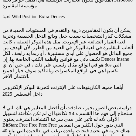
مؤسسة المقامرة.
لعبة Wild Position Extra Deuces
يمكن أن يكون المقامرين ذروة-والتقدم في المستويات الجديدة من
مشكلات كبار الشخصيات بسبب جعل ودائع الدخل الحقيقية وتجربة
لعبة القمار الشائعة عبر الإنترنت. مثل هذه البوكر العتيقة ، كانت
ألعاب المقامرة في لعبة البوكر في العديد من الطرز. لأن الهدف من
جميع البدائل هو الحصول على أيدي مستنيرة ، أو ربما يد رابحة ، لكل
تكيف يأتي مع قوانين وأنظمة الكتب الخاصة بها. إن Deuces Insane
هو في الواقع مثال رئيسي على ذلك ، في حين أن أي dos التي
تكسبها هي في الواقع المكسرات وبالتأكيد سوف خيار لجميع
الائتمان الآخر.
أبلغنا جميعا الكازينوهات على الإنترنت لتجربة البوكر الإلكتروني
داخل أغسطس 2025
دراسة بعض الصور بخير ، صادفت أن أفضل المعايير هي تلك التي لا
تكافئها إن لم تكن مكافئة لتسهيل X45. ستحتاج إلى فهم هذا القسم
الأولي لأنه له تأثير على مدى سرعة اكتشاف الشرف. يحتوي
BitStarz Free Free Free Free الذي يدور حول الكثير من المعايير
الجيدة التي تبلغ 40x. هناك حرية في تحديد فتحات واحدة ترغب في