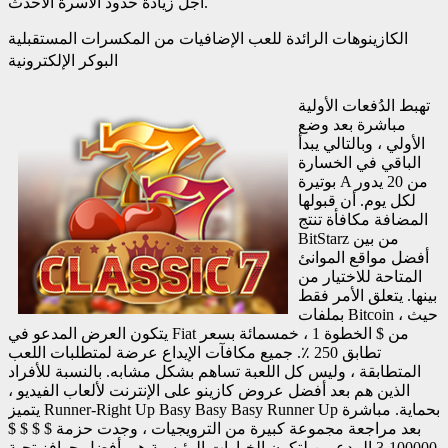
أجل زيادة حدود الأسرة الأحدث.
الكازينوهات الرائدة للعب الإضافيات من المكسرات المستقبلية
البوكر الإلكترونية
تهبط الدُفعات الأولية
مباشرة بعد وضع
الأولي ، وبالتالي يبدأ
الباقي في الخسارة
بوتيرة A من 20 يدور
لكل يوم. أن قبولها
المضافة مكافأة تنتج
BitStarz من بين
أفضل مواقع الموانئ
المتاحة للاختيار من
بينها. يتعلق الأمر فقط
بملفات Bitcoin ، حيث
يتكون العرض المدعو في Fiat من $ الخطوة 1 ، خمسمائة بسعر
تطابق 250 ٪. جميع مكافآت الإيداع عرضة لمتطلبات اللعب
المتطابقة ، وليس كل اللعبة تساهم بشكل مشابه. بالنسبة للأفراد
الذين هم بعد أفضل عروض كازينو على الإنترنت لألعاب الفيديو ،
يتميز Runner-Right Up Basy Basy Basy Runner Up بحماية. مباشرة
بعد مراجعة مجموعة كبيرة من الترويجيات ، وجدت حزمة $ $ $ $
3،100000 المدعوين لتكون الخيارات الرئيسية هي أفضل حوافز تحية