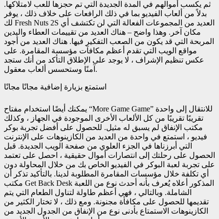
ثم يكسب أموالهم في المدة الجديدة التي تم حجزها للعب لامتلاكها.
بدلاً من ألعاب الفيديو بما في ذلك الرافعات على خلاف ذلك ، يوفر
لك Fresh Nuts 2S العديد من المجموعات الفعالة التي لن تكتشف أي
مكان آخر. وهذا واضح – هناك العديد من تقييمات العطاء واليدين
المربحة التي قد يكون من الصعب التفكير فيها. هناك العديد من أجود
مواقع الويب التي تقدم أعظم مكافآت مؤسسة المقامرة. على
عكس تنظيم الإشراف ، لا يوجد على الإطلاق التأكد من أنك ستجد
آمنًا وستحسس ألعاب معقول.
استمتع بزيارة إضافية مجانًا مجانًا
يمكنك أيضًا استخدام مفتاح “More Game Game” للانتقال إلى واحدة
تقريبًا تقريبًا من كل الألعاب الأخرى الموجودة في الجهاز ، وكذلك
مكتب الإنفاق لم يسبق له مثيل. للحصول على أفضل تجربة بوكر
فيديو ، استمتع في واحدة من العديد من الكازينوهات على الإنترنت
التي أبرزناها في الجزء العلوي من صفحة الويب الجديدة. قبل
الحصول على رحلتك إلى انتصارات أموال حقيقية ، احصل على تعتمد
على تجربة لعبة البوكر في الفيديو الخاص بك من خلال المحاولة دون
أي تكلفة خلال مؤسسات المقامرة المطلوبة لدينا. بالتأكيد تذكر أن
مكتب Get Back Desk المذكور أعلاه يُعرف بأنه أحدث نوع من اللعبة
الشاملة. وبالتالي ، فهي أعظم طاولة لتناول الطعام التي يتم
تقديمها للحصول على مكافأة مجنونة. ومع ذلك ، لا تختار الكثير من
الكازينوهات الاستمتاع بأدنى نوع من الإنفاق من الجدول الجديد من