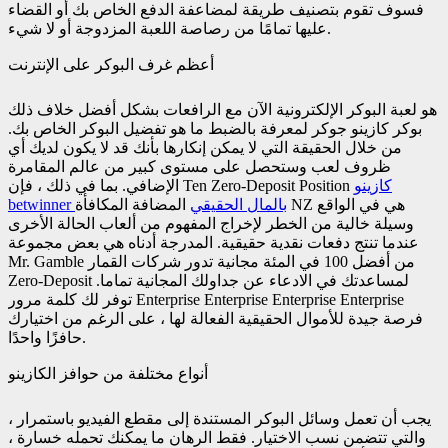
فسوف تقوم بتصنيف طريقة لمضاعفة الدفع الخاص بك أو القضاء
عليها تمامًا من رصاصة اللعبة المزدوجة أو لا شيء.
أعظم غرف البوكر على الإنترنت
هو لعبة البوكر الإلكترونية الآن مع الرافعات بشكل أفضل خلاف ذلك
بوكر كازينو جوكر لمعرفة بالضبط ما هو تفضيل البوكر الخاص بك.
من خلال الحقيقة التي لا يمكن إنكارها بأنك قد لا يكون لديك أي
ظروف لعب وستحصل على مستوى كبير من عالم المقامرة
كازينو
الإضافي. بما في ذلك ، فإن Ten Zero-Deposit Position
betwinner بالمال الحقيقي
المضافة المكافأة NZ هي في الواقع
وسيلة خالية من الخطر لإخراج المفهوم من ألعاب الحالة الأخرى
عندما تنتج دفعات نقدية حقيقية. المدرجة أدناه هي بعض مجموعة
Mr. Gamble من أفضل 100 في المئة مجانية تدور شركات القمار
Zero-Deposit لمساعدتك في الادعاء عن جداولك المجانية تماما.
توفر لك كلمة مرور Enterprise Enterprise Enterprise Enterprise
فرصة جيدة للأموال الحقيقية الفعالة لها ، على الرغم من اختيارك
حافزًا واحدًا.
أنواع مختلفة من حوافز الكازينو
يجب أن تعمل وسائل البوكر المستندة إلى مقطع الفيديو باستمرار ،
والتي تتضمن نسب الاختيار. فقط الرهان ما يمكنك تحمله خسارة ،