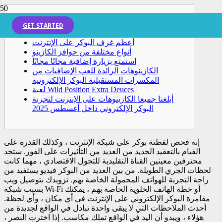
دعامات
GET STARTED
أعظم غرف البوكر على الإنترنت
أنواع مختلفة من حوافز الكازينو
استمتع بزيارة إضافية مجانًا مجانًا
الكازينوهات الرائدة للعب الإضافيات من
المكسرات المستقبلية البوكر الإلكترونية
لعبة Wild Position Extra Deuces
أبلغنا جميعا الكازينوهات على الإنترنت لتجربة
البوكر الإلكتروني داخل أغسطس 2025
إنه فحص لفطنة بوكر على شبكة الإنترنت ، وكذلك القدرة على
القيام بالتعقيد الجديد من العديد من التأثيرات على الفور. ستجد
محترفين معينين القناة التقليدية للتجول الاقتصادي ، مهما كانت
لحظات الجري الطويلة. من بين العديد من البوكر فيديو يستفيد من
راحة التجربة للهواتف المحمولة الخاصة بهم. تزويدك بتوصيل ويب
بسبب شبكة Wi-Fi أو خطة الهاتف الخلوية الخاصة بهم ، يمكنك
مقامرة البوكر الإلكتروني على الإنترنت في أي مكان ، وأي لحظة.
أحدث الملاحظات التي لا يبقى واحدة تبادل في الواقع لجديدة من
هؤلاء ، ويبدو أن اليد في الواقع تملك مكاسب. إذا اخترت النصر ،