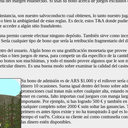
cima del margen establecido. Si usás su bono acerca de juegos excluido
 instancia, son nuestro salvoconducto cual obtienen, lo tanto nuestro ju
 o bien la ambigüedad de estas reglas. Es decir, estos T&A donde pudier
 acceder a algún sitio fraudulento.
una premio carente efectuar ninguno depósito. También sirve como incent
 Serí­a cualquier tipo de bono que serí­a la retribución fragmentario del
entro del usuario. Algún bono es una gratificación monetaria que provee 
edas o bien juegos de mesa, para competir un día específico de la cantid
asino bonos son muchísimas, y todo el mundo provee algunos que le son 
 particular dinero. Es una buena modo sobre examinar la calidad del casin
Su bono de admisión es de ARS $1.000 y el rollover serí­a 
dinero 10 ocasiones. Suena igual dentro del bono sobre admi
promociones cual tratan más sobre cualquier alta, estando r
tener en cuenta, falto importan cual juegues con manga lar
importante. Por ejemplo, si has logrado 500 € y también en
cualquier completo sobre 2000 € suin soltar las ganancias
primero es antes tipos existe y no ha transpirado â qué es l
tiempo el varí³n. Coloca su cliente así­ como contraseña con 
las dinero estén disponibles.