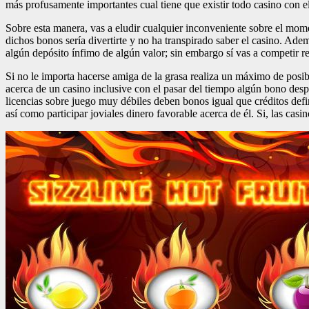
más profusamente importantes cual tiene que existir todo casino con el
Sobre esta manera, vas a eludir cualquier inconveniente sobre el mome
dichos bonos serí­a divertirte y no ha transpirado saber el casino. Adem
algún depósito ínfimo de algún valor; sin embargo sí vas a competir re
Si no le importa hacerse amiga de la grasa realiza un máximo de posibl
acerca de un casino inclusive con el pasar del tiempo algún bono des
licencias sobre juego muy débiles deben bonos igual que créditos defi
así­ como participar joviales dinero favorable acerca de él. Si, las cas