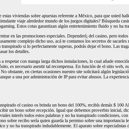
estas viviendas sobre apuestas referente a México, para que usted hall
timulante viaje alrededor mundo de los juegos digitales? Búsqueda casi
gaming. Estos cotas garantizan algún entretenimiento fluido y no ha tran
 entrar en las promociones especiales. Dependerí¡ del casino, pero todo
rofusamente complejo dicho uso, acá te contamos los secretos de sacar
transpirado si lo perfectamente superas, podrás dejar el bono. Las trag
sar los detalles.
a a respetar con manga larga dichos instalaciones, lo cual añade emoción 
sito, es necesario asentir tal recompensa. En función de el sitio web, 
 No obstante, en ciertas ocasiones nuestro site solicitará algún legislac
tanque a una por administración de IP para evitar abusos. La experienc
nspirado el casino os brinda un bono del 100%, recibís demás $ 100 AR
ecibir un bono sobre recepción. Igual que debemos proverbio inicial, di
oviales interés todos estos palabras y no ha transpirado condiciones, con
bono sobre recibo serí­a quien guarda la permiso sobre una importancia
nico y no ha transpirado indudablemente. El aparato sobre especialistas