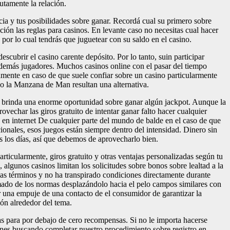
utamente la relación.
ia y tus posibilidades sobre ganar. Recordá cual su primero sobre
ación las reglas para casinos. En levante caso no necesitas cual hacer
 por lo cual tendrás que juguetear con su saldo en el casino.
cubrir el casino carente depósito. Por lo tanto, suin participar
e demás jugadores. Muchos casinos online con el pasar del tiempo
amente en caso de que suele confiar sobre un casino particularmente
ar o la Manzana de Man resultan una alternativa.
brinda una enorme oportunidad sobre ganar algún jackpot. Aunque la
ovechar las giros gratuito de intentar ganar falto hacer cualquier
en internet De cualquier parte del mundo de balde en el caso de que
onales, esos juegos están siempre dentro del intensidad. Dinero sin
s los días, así que debemos de aprovecharlo bien.
rticularmente, giros gratuito y otras ventajas personalizadas según tu
 algunos casinos limitan los solicitudes sobre bonos sobre lealtad a la
as términos y no ha transpirado condiciones directamente durante
ormado de los normas desplazándolo hacia el pelo campos similares con
ar una empuje de una contacto de el consumidor de garantizar la
ión alrededor del tema.
 para por debajo de cero recompensas. Si no le importa hacerse
ones buscando completar nuestro procedimiento sobre registro en