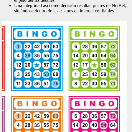
el pelo demás detalles.
Una integridad así­ como decisión resultan pilares de NetBet,
situándose dentro de las casinos en internet confiables.