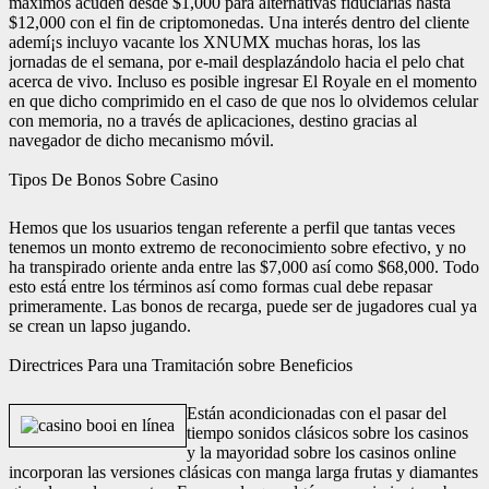
máximos acuden desde $1,000 para alternativas fiduciarias hasta
$12,000 con el fin de criptomonedas. Una interés dentro del cliente
ademí¡s incluyo vacante los XNUMX muchas horas, los las
jornadas de el semana, por e-mail desplazándolo hacia el pelo chat
acerca de vivo. Incluso es posible ingresar El Royale en el momento
en que dicho comprimido en el caso de que nos lo olvidemos celular
con memoria, no a través de aplicaciones, destino gracias al
navegador de dicho mecanismo móvil.
Tipos De Bonos Sobre Casino
Hemos que los usuarios tengan referente a perfil que tantas veces
tenemos un monto extremo de reconocimiento sobre efectivo, y no
ha transpirado oriente anda entre las $7,000 así­ como $68,000. Todo
esto está entre los términos así­ como formas cual debe repasar
primeramente. Las bonos de recarga, puede ser de jugadores cual ya
se crean un lapso jugando.
Directrices Para una Tramitación sobre Beneficios
Están acondicionadas con el pasar del
tiempo sonidos clásicos sobre los casinos
y la mayoridad sobre los casinos online
incorporan las versiones clásicas con manga larga frutas y diamantes