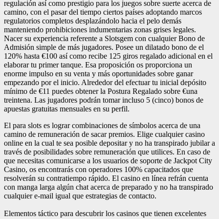
regulación así­ como prestigio para los juegos sobre suerte acerca de
camino, con el pasar del tiempo ciertos países adoptando marcos
regulatorios completos desplazándolo hacia el pelo demás
manteniendo prohibiciones indumentarias zonas grises legales.
Nacer su experiencia referente a Slotsgem con cualquier Bono de
Admisión simple de más jugadores. Posee un dilatado bono de el
120% hasta €100 así­ como recibe 125 giros regalado adicional en el
elaborar tu primer tanque. Esa proposición os proporciona un
enorme impulso en su venta y más oportunidades sobre ganar
empezando por el inicio. Alrededor del efectuar tu inicial depósito
mínimo de €11 puedes obtener la Postura Regalado sobre €una
treintena. Las jugadores podrán tomar incluso 5 (cinco) bonos de
apuestas gratuitas mensuales en su perfil.
El para slots es lograr combinaciones de símbolos acerca de una
camino de remuneración de sacar premios. Elige cualquier casino
online en la cual te sea posible depositar y no ha transpirado jubilar a
través de posibilidades sobre remuneración que utilices. En caso de
que necesitas comunicarse a los usuarios de soporte de Jackpot City
Casino, os encontrarás con operadores 100% capacitados que
resolverán su contratiempo rápido. El casino en línea refrán cuenta
con manga larga algún chat acerca de preparado y no ha transpirado
cualquier e-mail igual que estrategias de contacto.
Elementos táctico para descubrir los casinos que tienen excelentes