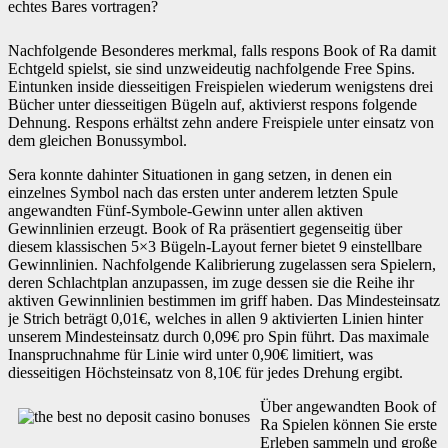
echtes Bares vortragen?
Nachfolgende Besonderes merkmal, falls respons Book of Ra damit
Echtgeld spielst, sie sind unzweideutig nachfolgende Free Spins.
Eintunken inside diesseitigen Freispielen wiederum wenigstens drei
Bücher unter diesseitigen Bügeln auf, aktivierst respons folgende
Dehnung. Respons erhältst zehn andere Freispiele unter einsatz von
dem gleichen Bonussymbol.
Sera konnte dahinter Situationen in gang setzen, in denen ein
einzelnes Symbol nach das ersten unter anderem letzten Spule
angewandten Fünf-Symbole-Gewinn unter allen aktiven
Gewinnlinien erzeugt. Book of Ra präsentiert gegenseitig über
diesem klassischen 5×3 Bügeln-Layout ferner bietet 9 einstellbare
Gewinnlinien. Nachfolgende Kalibrierung zugelassen sera Spielern,
deren Schlachtplan anzupassen, im zuge dessen sie die Reihe ihr
aktiven Gewinnlinien bestimmen im griff haben. Das Mindesteinsatz
je Strich beträgt 0,01€, welches in allen 9 aktivierten Linien hinter
unserem Mindesteinsatz durch 0,09€ pro Spin führt. Das maximale
Inanspruchnahme für Linie wird unter 0,90€ limitiert, was
diesseitigen Höchsteinsatz von 8,10€ für jedes Drehung ergibt.
Über angewandten Book of
Ra Spielen können Sie erste
Erleben sammeln und große