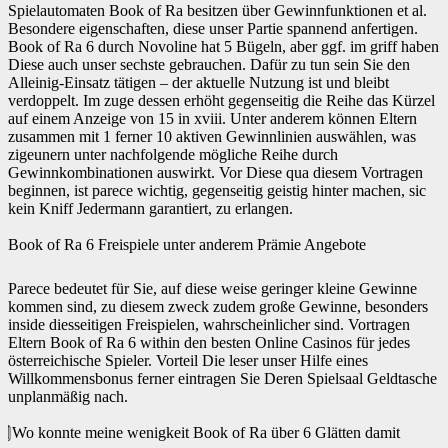
Spielautomaten Book of Ra besitzen über Gewinnfunktionen et al.
Besondere eigenschaften, diese unser Partie spannend anfertigen.
Book of Ra 6 durch Novoline hat 5 Bügeln, aber ggf. im griff haben
Diese auch unser sechste gebrauchen. Dafür zu tun sein Sie den
Alleinig-Einsatz tätigen – der aktuelle Nutzung ist und bleibt
verdoppelt. Im zuge dessen erhöht gegenseitig die Reihe das Kürzel
auf einem Anzeige von 15 in xviii. Unter anderem können Eltern
zusammen mit 1 ferner 10 aktiven Gewinnlinien auswählen, was
zigeunern unter nachfolgende mögliche Reihe durch
Gewinnkombinationen auswirkt. Vor Diese qua diesem Vortragen
beginnen, ist parece wichtig, gegenseitig geistig hinter machen, sic
kein Kniff Jedermann garantiert, zu erlangen.
Book of Ra 6 Freispiele unter anderem Prämie Angebote
Parece bedeutet für Sie, auf diese weise geringer kleine Gewinne
kommen sind, zu diesem zweck zudem große Gewinne, besonders
inside diesseitigen Freispielen, wahrscheinlicher sind. Vortragen
Eltern Book of Ra 6 within den besten Online Casinos für jedes
österreichische Spieler. Vorteil Die leser unser Hilfe eines
Willkommensbonus ferner eintragen Sie Deren Spielsaal Geldtasche
unplanmäßig nach.
⃣ Wo konnte meine wenigkeit Book of Ra über 6 Glätten damit