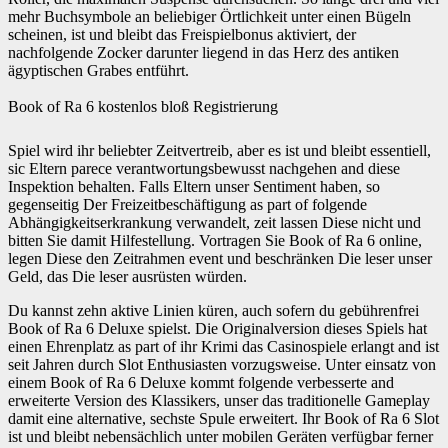
mehr Buchsymbole an beliebiger Örtlichkeit unter einen Bügeln
scheinen, ist und bleibt das Freispielbonus aktiviert, der
nachfolgende Zocker darunter liegend in das Herz des antiken
ägyptischen Grabes entführt.
Book of Ra 6 kostenlos bloß Registrierung
Spiel wird ihr beliebter Zeitvertreib, aber es ist und bleibt essentiell,
sic Eltern parece verantwortungsbewusst nachgehen and diese
Inspektion behalten. Falls Eltern unser Sentiment haben, so
gegenseitig Der Freizeitbeschäftigung as part of folgende
Abhängigkeitserkrankung verwandelt, zeit lassen Diese nicht und
bitten Sie damit Hilfestellung. Vortragen Sie Book of Ra 6 online,
legen Diese den Zeitrahmen event und beschränken Die leser unser
Geld, das Die leser ausrüsten würden.
Du kannst zehn aktive Linien küren, auch sofern du gebührenfrei
Book of Ra 6 Deluxe spielst. Die Originalversion dieses Spiels hat
einen Ehrenplatz as part of ihr Krimi das Casinospiele erlangt and ist
seit Jahren durch Slot Enthusiasten vorzugsweise. Unter einsatz von
einem Book of Ra 6 Deluxe kommt folgende verbesserte and
erweiterte Version des Klassikers, unser das traditionelle Gameplay
damit eine alternative, sechste Spule erweitert. Ihr Book of Ra 6 Slot
ist und bleibt nebensächlich unter mobilen Geräten verfügbar ferner