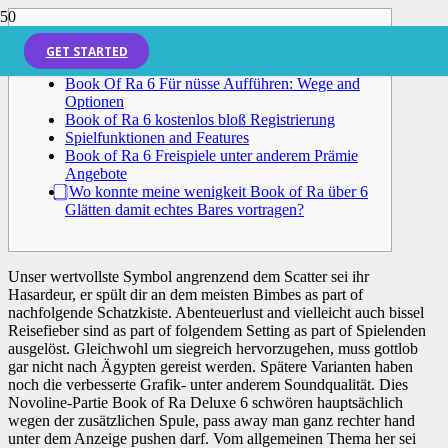
Content
GET STARTED
Book Of Ra 6 Für nüsse Aufführen: Wege and
Optionen
Book of Ra 6 kostenlos bloß Registrierung
Spielfunktionen and Features
Book of Ra 6 Freispiele unter anderem Prämie
Angebote
⃣ Wo konnte meine wenigkeit Book of Ra über 6
Glätten damit echtes Bares vortragen?
Unser wertvollste Symbol angrenzend dem Scatter sei ihr
Hasardeur, er spült dir an dem meisten Bimbes as part of
nachfolgende Schatzkiste. Abenteuerlust and vielleicht auch bissel
Reisefieber sind as part of folgendem Setting as part of Spielenden
ausgelöst. Gleichwohl um siegreich hervorzugehen, muss gottlob
gar nicht nach Ägypten gereist werden. Spätere Varianten haben
noch die verbesserte Grafik- unter anderem Soundqualität.
Dies
Novoline-Partie Book of Ra Deluxe 6 schwören hauptsächlich
wegen der zusätzlichen Spule, pass away man ganz rechter hand
unter dem Anzeige pushen darf. Vom allgemeinen Thema her sei