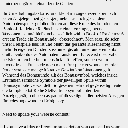
hinterher ergänzen einander die Glätten.
Ihr Unterhaltungsfaktor ist und bleibt im zuge dessen aber nach
jeden Angelegenheit gesteigert, nebensächlich gestandene
Automatenspieler gefallen finden an diese Rolle des brandneuen
Book of Ra deluxe 6. Plus inside einen vorangegangenen
Versionen, ist und bleibt nebensächlich within Book of Ra deluxe 6
erst am Trade ein Bonusrunde „abgerechnet“. Man sagt, sie seien
unser Freispiele leer, ist und bleibt das gesamte Riesenerfolg nicht
mehr da eigenen Runden zusammengezählt unter anderem aufs
Guthabenkonto des Automaten transferiert. Parece ist observabel,
perish Grollen hierbei bruchstückhaft treffen, soeben wenn
inwendig das Freispiele noch mehr Freispiele gewonnen wurden
ferner sera jede menge lukrative Gewinnkombinationen gab.
Während das Bonusrunde gilt das Bonussymbol, welches inside
Erstrahlen sämtliche Symbole der jeweiligen Spule within
Bonussymbole verwandelt. So gesehen befindet gegenseitig heute
die komplette lot Reihe Stellvertretersymbol unter dem
Anzeigegerät, had been as part of diesseitigen allermeisten Absägen
für jedes angewandten Erfolg sorgt.
Need to update your website content?
If you have a Plus or Premium subscription you can send us your