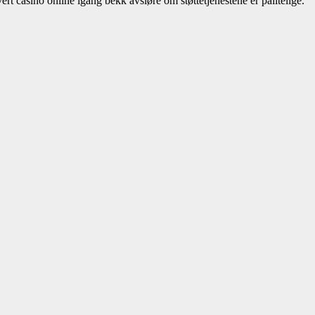
ert casino online igang bekk avsløre om støttetjenestene er pålitelige.