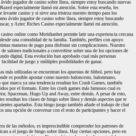
vido jugador de casino sobre línea, siempre estoy buscando nuevas
 Razed especialmente llamó mi atención. Sobre esta reseña, les
 levante casino y si sirve una tristeza nuestro tiempo para los
omo ávido jugador de casino sobre línea, siempre estoy buscando
uscar, y Aztec Riches Casino especialmente llamó mi atención.
casino online como Meridianbet permite latir una experiencia cercana
o desde una comodidad de tu familia. También, perfiles con apoyo
stintas maneras de pago para disfrutar sin complicaciones. Nuestro
de salones tradicionales a convertirse sobre una de los opciones de
mundo digital. Esta evolución han aprobado cual más personas
 facilidad de juego y múltiples posibilidades de ganar.
as más utilizadas se encuentran los apuestas de fútbol, pero hay
de es posible apostar como nuestro baloncesto, balonmano,
Lo que marca ya una tendencia resultan los Crash Games, también
idos por el formato. Entre los crash games más famosos cual es
iator, Spaceman, Hugo Up and Away, entre demás. A pesar de esto,
les resultan los clases de bingo sobre línea y demás aspectos que te
uientes apartados. Esta bingo juego también añade el trabajo de chat
os una opción de conversar con el resto de participantes y hacer el
ra de las métodos, es imprescindible comprender los patrones de
ican a el juego de bingo sobre línea. Hay ciertas opciones, pero en