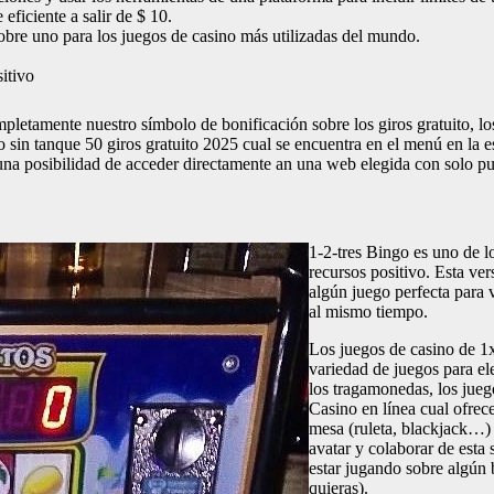
ficiente a salir de $ 10.
bre uno para los juegos de casino más utilizadas del mundo.
itivo
pletamente nuestro símbolo de bonificación sobre los giros gratuito, lo
o sin tanque 50 giros gratuito 2025 cual se encuentra en el menú en la 
una posibilidad de acceder directamente an una web elegida con solo pu
1-2-tres Bingo es uno de l
recursos positivo. Esta ve
algún juego perfecta para 
al mismo tiempo.
Los juegos de casino de 1
variedad de juegos para ele
los tragamonedas, los jue
Casino en línea cual ofre
mesa (ruleta, blackjack…)
avatar y colaborar de esta
estar jugando sobre algún 
quieras).