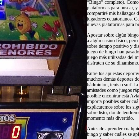
“Bingo” completo). Como á
plataformas para buscar, y
compartiré mis hallazgos de
jugadores ecuatorianos. C
nuevas plataformas para b
Apostar sobre algún bingo 
a algún casino físico, per
sobre tiempo positivo y di
juego de bingo han pasado 
juego más utilizadas del 
disfruten de su dinamismo,
Entre los apuestas deportiv
muchos demás deportes don
bádminton, tenis o surf. 
amistades como juegos ráp
posible encontrar está Av
importa posibles saber cuá
explicaremos sobre los sig
sobre listo, donde tendrem
momento más divertido.
Antes de aprender cualquie
bingo y saber cuáles se apl