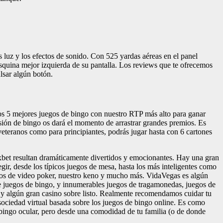
s luz y los efectos de sonido. Con 525 yardas aéreas en el panel
esquina mejor izquierda de su pantalla. Los reviews que te ofrecemos
lsar algún botón.
os 5 mejores juegos de bingo con nuestro RTP más alto para ganar
rsión de bingo os dará el momento de arrastrar grandes premios. Es
veteranos como para principiantes, podrás jugar hasta con 6 cartones
xbet resultan dramáticamente divertidos y emocionantes. Hay una gran
gir, desde los típicos juegos de mesa, hasta los más inteligentes como
gos de video poker, nuestro keno y mucho más. VidaVegas es algún
ce juegos de bingo, y innumerables juegos de tragamonedas, juegos de
 y algún gran casino sobre listo. Realmente recomendamos cuidar tu
 sociedad virtual basada sobre los juegos de bingo online. Es como
bingo ocular, pero desde una comodidad de tu familia (o de donde