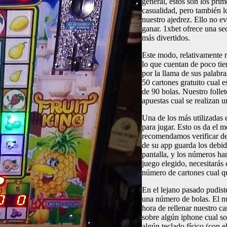
general, estos son los pri
casualidad, pero también lo
nuestro ajedrez. Ello no e
ganar. 1xbet ofrece una se
más divertidos.
Este modo, relativamente r
lo que cuentan de poco tie
por la llama de sus palabra
50 cartones gratuito cual e
de 90 bolas. Nuestro folle
apuestas cual se realizan 
Una de los más utilizadas 
para jugar. Esto os da el
recomendamos verificar de 
de su app guarda los debida
pantalla, y los números h
juego elegido, necesitarás 
número de cartones cual q
En el lejano pasado pudist
una número de bolas. El nú
hora de rellenar nuestro c
sobre algún iphone cual so
algún teclado físico (con e