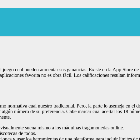
l juego cual pueden aumentar sus ganancias. Existe en la App Store d
aplicaciones favorita no es obra fácil.
Los calificaciones resultan infor
o normativa cual nuestro tradicional. Pero, la parte lo asemeja en el d
r algún número de su preferencia. Cabe marcar cual acertar los 18 núme
mente.
o visualmente suena mismo a los máquinas tragamonedas online.
iscotecas de todos.
ciones y usar los herramientas de una plataforma para incluir límites de 