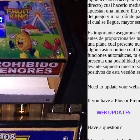
directo) cual hacerlo media
apuestan una número fija y
del juego y mirar dónde pa
el cual se llegue, mayor se
Es importante asegurarse d
antes de proporcionarles t
una plana cual presente nu
algún casino online cual lo
funciones automáticas, tu
presenta una posibilidad p
levante supuesto nuestro s
positivos de esta versión e
Need to update your websi
If you have a Plus or Pre
WEB UPDATES
Have a question?