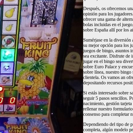
Después, os ofrecemos una 
opinión para los jugadores
ofrecer una gama de altern
bolas incluidas en el jueg
sobre España allí por los a
Sumérjase en la diversión
su mejor opción para los 
juegos de bingo, asuntos i
sea excitante. Disfrute de 
jugar en el bingo sea dive
sobre Euro Palace y encuen
sobre línea, nuestro bingo
clientela. Os vamos an ofr
depositando recursos posit
Si estás interesado sobre 
seguir 5 pasos sencillos. 
nacimiento, gestión tarjet
rellenar nuestro formulario
consenso para completar nu
Dependiendo del tipo de pr
completa, algún modelo pr