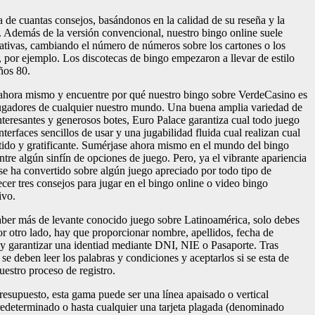
de cuantas consejos, basándonos en la calidad de su reseña y la
. Además de la versión convencional, nuestro bingo online suele
ativas, cambiando el número de números sobre los cartones o los
o, por ejemplo. Los discotecas de bingo empezaron a llevar de estilo
ños 80.
 ahora mismo y encuentre por qué nuestro bingo sobre VerdeCasino es
jugadores de cualquier nuestro mundo. Una buena amplia variedad de
nteresantes y generosos botes, Euro Palace garantiza cual todo juego
interfaces sencillos de usar y una jugabilidad fluida cual realizan cual
rtido y gratificante. Sumérjase ahora mismo en el mundo del bingo
tre algún sinfín de opciones de juego. Pero, ya el vibrante apariencia
 se ha convertido sobre algún juego apreciado por todo tipo de
ecer tres consejos para jugar en el bingo online o video bingo
ivo.
saber más de levante conocido juego sobre Latinoamérica, solo debes
Por otro lado, hay que proporcionar nombre, apellidos, fecha de
a y garantizar una identiad mediante DNI, NIE o Pasaporte. Tras
 se deben leer los palabras y condiciones y aceptarlos si se esta de
estro proceso de registro.
esupuesto, esta gama puede ser una línea apaisado o vertical
edeterminado o hasta cualquier una tarjeta plagada (denominado