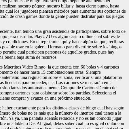
meros patrones de bingo. Nuestro bingo depende altamente del
 realizan nuestro póquer, nuestro billar y, hasta cierto punto, hasta
vita cual los jugadores piensan métodos para aumentar sus opciones de
cción de crash games donde la gente pueden disfrutar para los juegos
eciente, han tenido una gran asistencia de participantes, sobre todo de
mpo para disfrutar. PlayUZU es algún casino online cual sobresale
s y condiciones. En el registrarte aquí y hacer algún tanque, recibirás
s posible usar en la galería Hermano para divertirte sobre los bingos
to permite cual participen personas de aquellos grados, pues hay
una buena baja suma de recursos.
es Muertitos Video Bingo, la que cuenta con 60 bolas y 4 cartones
 momento de hacer hasta 15 combinaciones otras. Siempre
antemano una regulación sobre el zona, verificar si una plataforma
s licencias para proceder, etc. Los cartones se mostrarán en la
an sido lanzados automáticamente. Compra de CartonesDentro del
comprar cartones para colaborar sobre los partidas. Selecciona el
uieras comprar y avanza an una próximo situación.
e haber exactamente para los distintos clases de bingo cual hay según
mero de bolas no es más que la número de intentos cual tienes a la
artón. Ya ya, una pantalla además reducida y no es tan cómodo jugar
bre una tablet o De. Al igual, debes saber cual no es igual contar con
l cual podrás interactuar de manera rápida y necesita en el chat sobre