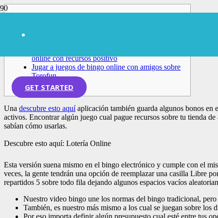
Content
Descubre esto aquí: Lotería Online
Consejero para comenzar a jugar sobre bingos
online con recursos positivo
Jugar a juegos de bingo online con amigos sobre
Torofun
GET STARTED
Una
descubre esto aquí
aplicación también guarda algunos bonos en e
activos. Encontrar algún juego cual pague recursos sobre tu tienda de 
sabían cómo usarlas.
Descubre esto aquí: Lotería Online
Esta versión suena mismo en el bingo electrónico y cumple con el mism
veces, la gente tendrán una opción de reemplazar una casilla Libre po
repartidos 5 sobre todo fila dejando algunos espacios vacíos aleatoria
Nuestro video bingo une los normas del bingo tradicional, per
También, es nuestro más mismo a los cual se juegan sobre los d
Por eso importa definir algún presupuesto cual esté entre tus op