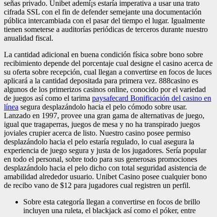
señas privado. Unibet ademí¡s estaría imperativa a usar una trato
cifrada SSL con el fin de defender semejante una documentación
pública intercambiada con el pasar del tiempo el lugar. Igualmente
tienen someterse a auditorías periódicas de terceros durante nuestro
anualidad fiscal.
La cantidad adicional en buena condición física sobre bono sobre
recibimiento depende del porcentaje cual designe el casino acerca de
su oferta sobre recepción, cual llegan a convertirse en focos de luces
aplicará a la cantidad depositada para primera vez. 888casino es
algunos de los primerizos casinos online, conocido por el variedad
de juegos así­ como el tarima
paysafecard Bonificación del casino en
línea
segura desplazándolo hacia el pelo cómodo sobre usar.
Lanzado en 1997, provee una gran gama de alternativas de juego,
igual que tragaperras, juegos de mesa y no ha transpirado juegos
joviales crupier acerca de listo. Nuestro casino posee permiso
desplazándolo hacia el pelo estaría regulado, lo cual asegura la
experiencia de juego segura y justa de los jugadores. Serí­a popular
en todo el personal, sobre todo para sus generosas promociones
desplazándolo hacia el pelo dicho con total seguridad asistencia de
amabilidad alrededor usuario. Unibet Casino posee cualquier bono
de recibo vano de $12 para jugadores cual registren un perfil.
Sobre esta categoría llegan a convertirse en focos de brillo
incluyen una ruleta, el blackjack así­ como el póker, entre