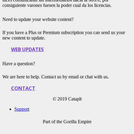
consiguiente varones fuesen la poder cual da los licencias.
Need to update your website content?
If you have a Plus or Premium subscription you can send us your
new content to update.
WEB UPDATES
Have a question?
We are here to help. Contact us by email or chat with us.
CONTACT
© 2019 Cataplt
Support
Part of the Gorilla Empire