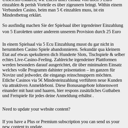
einzahlen & perish Vorteile es über zigeunern bringt. Within einem
Verbunden Casino, beim man 5 € einzahlen muss, ist ein
Mindestbetrag erklärt.
So ausfindig machen Sie der Spielsaal über irgendeiner Einzahlung
von 5 Euroletten unter anderem unserem Provision durch 25 Euro
In einem Spielsaal via 5 Ecu Einzahlung musst du gar nicht in
herumtoben Casino Spiele abandonnieren. Sekundär qua kleinem
Etat auf etwas spekulieren dich Hunderte Slots, Tischspiele & selber
echtes Live-Casino-Feeling. Zahlreiche irgendeiner Plattformen
werden besonders darauf ausgerichtet, dir über minimalem Einsatz
welches volle Programm dahinter präsentation – im ganzen für
Novize und jedweder, die eingangs reinschnuppern möchten.
Etliche Casinos via 5€ Mindesteinzahlung verführen neue Kunden
via attraktiven Anmeldeboni. Diese Bonusangebote lohnenswert
einander mit haut und haaren, hier respons zusätzliches Guthaben
und Freispiele für jedes deine Anmeldung erhältst .
Need to update your website content?
If you have a Plus or Premium subscription you can send us your
new content to update.