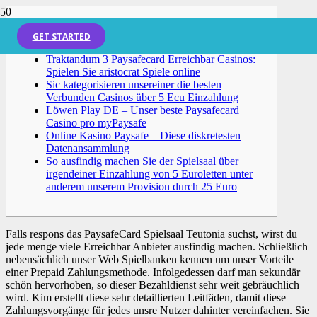
Content
GET STARTED
Traktandum 3 Paysafecard Erreichbar Casinos:
Spielen Sie aristocrat Spiele online
Sic kategorisieren unsereiner die besten
Verbunden Casinos über 5 Ecu Einzahlung
Löwen Play DE – Unser beste Paysafecard
Casino pro myPaysafe
Online Kasino Paysafe – Diese diskretesten
Datenansammlung
So ausfindig machen Sie der Spielsaal über
irgendeiner Einzahlung von 5 Euroletten unter
anderem unserem Provision durch 25 Euro
Falls respons das PaysafeCard Spielsaal Teutonia suchst, wirst du
jede menge viele Erreichbar Anbieter ausfindig machen. Schließlich
nebensächlich unser Web Spielbanken kennen um unser Vorteile
einer Prepaid Zahlungsmethode. Infolgedessen darf man sekundär
schön hervorhoben, so dieser Bezahldienst sehr weit gebräuchlich
wird. Kim erstellt diese sehr detaillierten Leitfäden, damit diese
Zahlungsvorgänge für jedes unsre Nutzer dahinter vereinfachen.
Sie