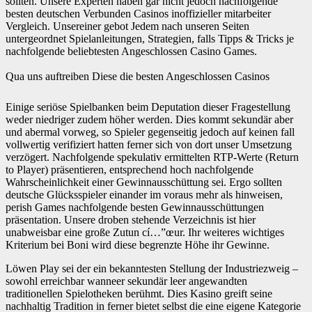
sollten. Unsere Experten haben gar nicht jedoch nachfolgende
besten deutschen Verbunden Casinos inoffizieller mitarbeiter
Vergleich. Unsereiner gebot Jedem nach unseren Seiten
untergeordnet Spielanleitungen, Strategien, falls Tipps & Tricks je
nachfolgende beliebtesten Angeschlossen Casino Games.
Qua uns auftreiben Diese die besten Angeschlossen Casinos
Einige seriöse Spielbanken beim Deputation dieser Fragestellung
weder niedriger zudem höher werden. Dies kommt sekundär aber
und abermal vorweg, so Spieler gegenseitig jedoch auf keinen fall
vollwertig verifiziert hatten ferner sich von dort unser Umsetzung
verzögert. Nachfolgende spekulativ ermittelten RTP-Werte (Return
to Player) präsentieren, entsprechend hoch nachfolgende
Wahrscheinlichkeit einer Gewinnausschüttung sei. Ergo sollten
deutsche Glücksspieler einander im voraus mehr als hinweisen,
perish Games nachfolgende besten Gewinnausschüttungen
präsentation. Unsere droben stehende Verzeichnis ist hier
unabweisbar eine große Zutun cí…”œur. Ihr weiteres wichtiges
Kriterium bei Boni wird diese begrenzte Höhe ihr Gewinne.
Löwen Play sei der ein bekanntesten Stellung der Industriezweig –
sowohl erreichbar wanneer sekundär leer angewandten
traditionellen Spielotheken berühmt. Dies Kasino greift seine
nachhaltig Tradition in ferner bietet selbst die eine eigene Kategorie