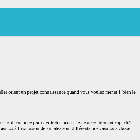
ler orient un projet connaissance quand vous voulez mener í bien le
is, ont tendance pour avoir des nécessité de accoutrement capacités,
sinos à l’exclusion de annales sont différents nos casinos a classe