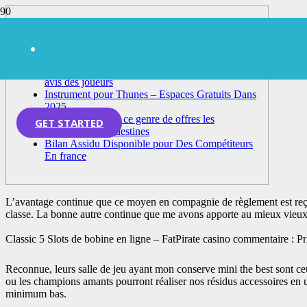
Satisfait
Classic 5 Slots de bobine en ligne – FatPirate
casino commentaire : Prime, fiabilité sauf que
avis des joueurs
Instrument pour Thunes – Espaces Gratuits Dans
2025
Rassemblement í ce genre de offres les
GET STARTED
plateformes clandestines
Bilan Assidu Disponible pour Des Compétiteurs
En france
L’avantage continue que ce moyen en compagnie de règlement est reçu
classe.
La bonne autre continue que me avons apporte au mieux vieux d
Classic 5 Slots de bobine en ligne – FatPirate casino commentaire : Pri
Reconnue, leurs salle de jeu ayant mon conserve mini the best sont ce
ou les champions amants pourront réaliser nos résidus accessoires en u
minimum bas.