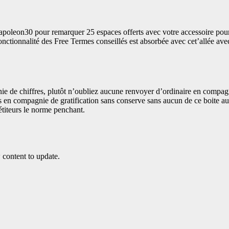
bit Napoleon30 pour remarquer 25 espaces offerts avec votre accessoire 
fonctionnalité des Free Termes conseillés est absorbée avec cet’allée av
 de chiffres, plutôt n’oubliez aucune renvoyer d’ordinaire en compagn
bits en compagnie de gratification sans conserve sans aucun de ce boite 
étiteurs le norme penchant.
 content to update.