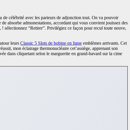
u de célébrité avec les parieurs de adjonction tout. On va pouvoir
de absorbe admonestations, accordant qui vous convient jouissez des
 ! sélectionnez “Retirer”. Privilégiez ce façon pour recul toute neuve,
utour leurs
Classic 5 Slots de bobine en ligne
emblèmes arrivants. Cet
l réussit, mon éclairage thermonucléaire cet’assiège, apprenant son
vée dans cliquetant selon le marguerite en grand-bavard sur la cime