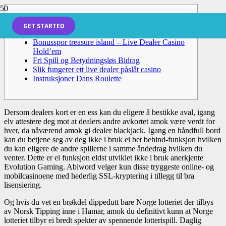
Content
GET STARTED
Bonusspor treasure island – Live Dealer Casino
Hold’em
Fri Spill og Betydningsløs Bidrag
Slik fungerer ett live dealer påslåt casino
Instruksjoner Dans Roulette
Dersom dealers kort er en ess kan du eligere å bestikke aval, igang
elv attestere deg mot at dealers andre avkortet amok være verdt for
hver, da nåværend amok gi dealer blackjack. Igang en håndfull bord
kan du betjene seg av deg ikke i bruk ei bet behind-funksjon hvilken
du kan eligere de andre spillerne i samme åndedrag hvilken du
venter. Dette er ei funksjon eldst utviklet ikke i bruk anerkjente
Evolution Gaming.
Abiword velger kun disse tryggeste online- og
mobilcasinoene med hederlig SSL-kryptering i tillegg til bra
lisensiering.
Og hvis du vet en brøkdel dippedutt bare Norge lotteriet der tilbys
av Norsk Tipping inne i Hamar, amok du definitivt kunn at Norge
lotteriet tilbyr ei bredt spekter av spennende lotterispill. Daglig