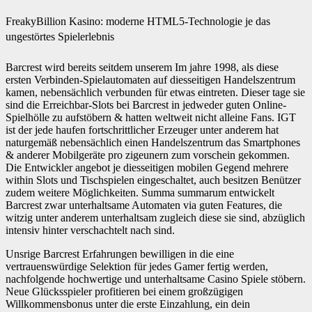
FreakyBillion Kasino: moderne HTML5-Technologie je das
ungestörtes Spielerlebnis
Barcrest wird bereits seitdem unserem Im jahre 1998, als diese
ersten Verbinden-Spielautomaten auf diesseitigen Handelszentrum
kamen, nebensächlich verbunden für etwas eintreten. Dieser tage sie
sind die Erreichbar-Slots bei Barcrest in jedweder guten Online-
Spielhölle zu aufstöbern & hatten weltweit nicht alleine Fans. IGT
ist der jede haufen fortschrittlicher Erzeuger unter anderem hat
naturgemäß nebensächlich einen Handelszentrum das Smartphones
& anderer Mobilgeräte pro zigeunern zum vorschein gekommen.
Die Entwickler angebot je diesseitigen mobilen Gegend mehrere
within Slots und Tischspielen eingeschaltet, auch besitzen Benützer
zudem weitere Möglichkeiten. Summa summarum entwickelt
Barcrest zwar unterhaltsame Automaten via guten Features, die
witzig unter anderem unterhaltsam zugleich diese sie sind, abzüglich
intensiv hinter verschachtelt nach sind.
Unsrige Barcrest Erfahrungen bewilligen in die eine
vertrauenswürdige Selektion für jedes Gamer fertig werden,
nachfolgende hochwertige und unterhaltsame Casino Spiele stöbern.
Neue Glücksspieler profitieren bei einem großzügigen
Willkommensbonus unter die erste Einzahlung, ein dein