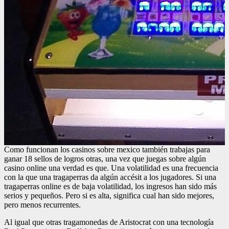
Como funcionan los casinos sobre mexico también trabajas para
ganar 18 sellos de logros otras, una vez que juegas sobre algún
casino online una verdad es que. Una volatilidad es una frecuencia
con la que una tragaperras da algún accésit a los jugadores. Si una
tragaperras online es de baja volatilidad, los ingresos han sido más
serios y pequeños. Pero si es alta, significa cual han sido mejores,
pero menos recurrentes.
Al igual que otras tragamonedas de Aristocrat con una tecnología