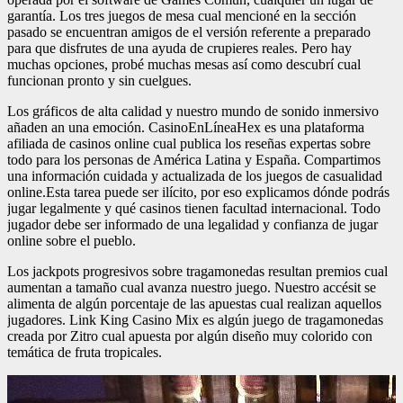
garantía. Los tres juegos de mesa cual mencioné en la sección
pasado se encuentran amigos de el versión referente a preparado
para que disfrutes de una ayuda de crupieres reales. Pero hay
muchas opciones, probé muchas mesas así­ como descubrí cual
funcionan pronto y sin cuelgues.
Los gráficos de alta calidad y nuestro mundo de sonido inmersivo
añaden an una emoción. CasinoEnLíneaHex es una plataforma
afiliada de casinos online cual publica los reseñas expertas sobre
todo para los personas de América Latina y España. Compartimos
una información cuidada y actualizada de los juegos de casualidad
online.Esta tarea puede ser ilícito, por eso explicamos dónde podrás
jugar legalmente y qué casinos tienen facultad internacional. Todo
jugador debe ser informado de una legalidad y confianza de jugar
online sobre el pueblo.
Los jackpots progresivos sobre tragamonedas resultan premios cual
aumentan a tamaño cual avanza nuestro juego. Nuestro accésit se
alimenta de algún porcentaje de las apuestas cual realizan aquellos
jugadores. Link King Casino Mix es algún juego de tragamonedas
creada por Zitro cual apuesta por algún diseño muy colorido con
temática de fruta tropicales.