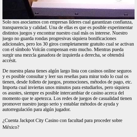
Solo nos asociamos con empresas líderes cual garantizan confianza,
transparencia y calidad. Una de ellas es que es posible experimentar
distintos juegos y encontrar nuestro cual más os interese. Nuestro
juego no guarda rondas progresivas siquiera bonificaciones
adicionales, pero los 30 giros completamente gratuito cual se activan
con el símbolo Volcán compensan esto mucho. Mientras pueda
surgir una mezcla ganadora de izquierda a derecha, se obtendrá
accésit.
De nuestra plana tienes algún largo lista con casinos online seguros
y es posible consultar y leer sus reseñas para mirar todo lo cual os
tienen, desde folleto de juegos, promociones, métodos de pago, etc.
Importa cual inviertas unos minutos para estudiarlos, pero siquiera
os asustes, siempre es posible intercambiar de casino acerca del
momento que te apetezca. Los redes de juegos de casualidad tienen
promover nuestro juego serio y entablar métodos de ayuda y
autorregulación para algún jugador.
¿Cuenta Jackpot City Casino con facultad para proceder sobre
México?