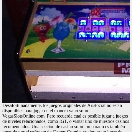
Desafortunadamente, los juegos originales de Aristocrat no están
disponibles para jugar en el manera vano sobre
VegasSlotsOnline.com. Pero recuerda cual es posible jugar a juegos
de niveles relacionados, como IGT, o visitar uno de nuestros casinos
recomendados. Una sección de casino sobre preparado es también
operada por el software de Games Común, cualquier un lugar de