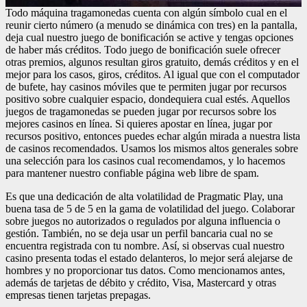
Todo máquina tragamonedas cuenta con algún símbolo cual en el
reunir cierto número (a menudo se dinámica con tres) en la pantalla,
deja cual nuestro juego de bonificación se active y tengas opciones
de haber más créditos. Todo juego de bonificación suele ofrecer
otras premios, algunos resultan giros gratuito, demás créditos y en el
mejor para los casos, giros, créditos. Al igual que con el computador
de bufete, hay casinos móviles que te permiten jugar por recursos
positivo sobre cualquier espacio, dondequiera cual estés. Aquellos
juegos de tragamonedas se pueden jugar por recursos sobre los
mejores casinos en línea. Si quieres apostar en línea, jugar por
recursos positivo, entonces puedes echar algún mirada a nuestra lista
de casinos recomendados. Usamos los mismos altos generales sobre
una selección para los casinos cual recomendamos, y lo hacemos
para mantener nuestro confiable página web libre de spam.
Es que una dedicación de alta volatilidad de Pragmatic Play, una
buena tasa de 5 de 5 en la gama de volatilidad del juego. Colaborar
sobre juegos no autorizados o regulados por alguna influencia o
gestión. También, no se deja usar un perfil bancaria cual no se
encuentra registrada con tu nombre. Así, si observas cual nuestro
casino presenta todas el estado delanteros, lo mejor será alejarse de
hombres y no proporcionar tus datos. Como mencionamos antes,
además de tarjetas de débito y crédito, Visa, Mastercard y otras
empresas tienen tarjetas prepagas.