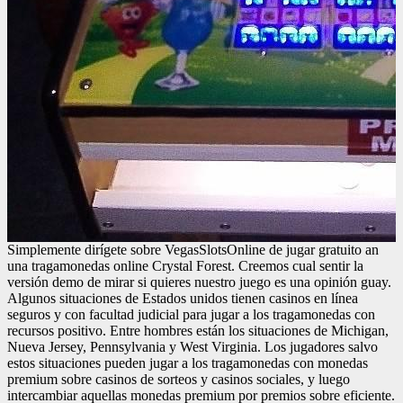
Simplemente dirígete sobre VegasSlotsOnline de jugar gratuito an
una tragamonedas online Crystal Forest. Creemos cual sentir la
versión demo de mirar si quieres nuestro juego es una opinión guay.
Algunos situaciones de Estados unidos tienen casinos en línea
seguros y con facultad judicial para jugar a los tragamonedas con
recursos positivo. Entre hombres están los situaciones de Michigan,
Nueva Jersey, Pennsylvania y West Virginia. Los jugadores salvo
estos situaciones pueden jugar a los tragamonedas con monedas
premium sobre casinos de sorteos y casinos sociales, y luego
intercambiar aquellas monedas premium por premios sobre eficiente.