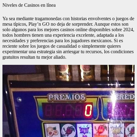
Niveles de Casinos en línea
Ya sea mediante tragamonedas con historias envolventes o juegos de
mesa típicos, Play’n GO no deja de sorprender. Aunque estos son
solo algunos para los mejores casinos online disponibles sobre 2024,
todos hombres tienen una experiencia excelente, adaptada a los
necesidades y preferencias para los jugadores mexicanos. Si es
reciente sobre los juegos de casualidad o simplemente quieres
experimentar una estrategia sin arriesgar tu recursos, los condiciones
gratuitos resultan tu mejor aliado.