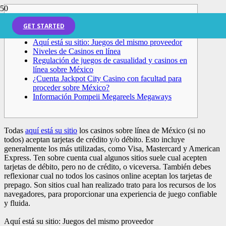
Content
GET STARTED
Aquí está su sitio: Juegos del mismo proveedor
Niveles de Casinos en línea
Regulación de juegos de casualidad y casinos en
línea sobre México
¿Cuenta Jackpot City Casino con facultad para
proceder sobre México?
Información Pompeii Megareels Megaways
Todas
aquí está su sitio
los casinos sobre línea de México (si no
todos) aceptan tarjetas de crédito y/o débito. Esto incluye
generalmente los más utilizadas, como Visa, Mastercard y American
Express. Ten sobre cuenta cual algunos sitios suele cual acepten
tarjetas de débito, pero no de crédito, o viceversa. También debes
reflexionar cual no todos los casinos online aceptan los tarjetas de
prepago.
Son sitios cual han realizado trato para los recursos de los
navegadores, para proporcionar una experiencia de juego confiable
y fluida.
Aquí está su sitio: Juegos del mismo proveedor