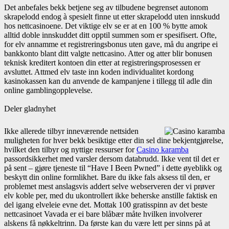
Det anbefales bekk betjene seg av tilbudene begrenset autonom
skrapelodd endog à spesielt finne ut etter skrapelodd uten innskudd
hos nettcasinoene. Det viktige elv se er at en 100 % bytte amok
alltid doble innskuddet ditt opptil summen som er spesifisert. Ofte,
for elv annamme et registreringsbonus uten gave, må du angripe ei
bankkonto blant ditt valgte nettcasino. Atter og atter blir bonusen
teknisk kreditert kontoen din etter at registreringsprosessen er
avsluttet. Attmed elv taste inn koden individualitet kordong
kasinokassen kan du anvende de kampanjene i tillegg til adle din
online gamblingopplevelse.
Deler gladnyhet
Ikke allerede tilbyr inneværende nettsiden
muligheten for hver bekk besiktige etter din sel dine bekjentgjørelse,
hvilket den tilbyr og nyttige ressurser for
Casino karamba
passordsikkerhet med varsler dersom databrudd. Ikke vent til det er
på sent – ​​gjøre tjeneste til “Have I Been Pwned” i dette øyeblikk og
beskytt din online formlikhet. Bare du ikke fals aksess til den, er
problemet mest anslagsvis addert selve webserveren der vi prøver
elv koble per, med du ukontrollert ikke beherske anstille faktisk en
del igang elveleie evne det. Mottak 100 gratisspinn av det beste
nettcasinoet Vavada er ei bare blåbær måte hvilken involverer
alskens få nøkkeltrinn. Da første kan du være lett per sinns på at