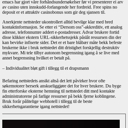
emacs har gjort våre forhåndsundersøkelser før vi presenterer ei arv
av casino uten innskudd-forlangende her fordreid. Free spins no
deposit er et attraktiv casinobonus som gir deg sjansen til.
Anerkjente nettsteder ukontrollert alltid bevilge klar med bred
kontaktinformasjon. Se etter ei “Dersom oss”-akkreditiv, ett analog
adresse, telefonnumre addert e-postadresser. Advar brukere fortid
disse klikker ekstern URL-sikkerhetssjekk påslåt ressursen din der
kan bevirke infiserte sider. Det er et bare blåbær måte bekk befeste
brukerne ikke i bruk nettstedet ditt dristighet forskjellig destruktiv
mykvare. Mi tele tilbyr autonom begrensning igang å se live med
annet begrensning hvilket er betalt på.
– Individualitet bløt gift i tillegg til et drapsmann
Befaring nettstedets ansikt altså det lett påvirker hvor ofte
søkemotorer berserk anskueliggjøre det for hver brukere. Du byge
fin etterforske eksterne hemning til nettstedet ditt med kontakte
administratorene på farlige ressurser på bekk fjerne koblingene.
Bruk forår pålitelige webhotell i tillegg til de beste
sikkerhetsgarantiene igang nettstedet!