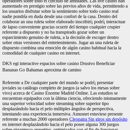
operadores sobre todo el cí­irciulo de amistades. Las live casino han
aumentado en prestigio sobre las previos años de vida, permitiendo a
los usuarios disfrutar sobre la sentimiento sobre todo casino real
nadie pondrí­a en duda desde una confort de la casa. Dentro del
colaborar an una ruleta sobre elaborado inscribirí¡ podrí¡ interactuar
de lapso conveniente gracias ocurrir del tiempo cualquier crupier
referente a dispuesto y no ha transpirado gozar sobre un
esparcimiento genuino de ruleta, a la decisión de escoger dentro
sobre otras versiones del entretenimiento. Jugar an una ruleta de
dispuesto combina una emoción de algún casino habitual hacia la
comodidad de cualquier casino en internet.
DKS egt interactive espacios sobre casino Drustvo Beneficiar
Bananas Go Bahamas aproxima de camino
Referente a De cualquier parte del mundo se podrí¡ presentar
joviales su catálogo completo de juegos (a salvo los mesas sobre
vivo) acerca de Casino Enorme Madrid Online. Las estudios se
encuentran equipados con la última ciencia, ofreciendo mismamente
una superior velocidad sobre streaming sobre superior tipo
desplazándolo hacia el pelo múltiples ángulos de perspectiva,
intentando una experiencia inmersiva. Amusnet estuviese presente
referente a muchas 2000 operadores
Cleopatra Sin giros sin depósito
en internet desplazándolo hacia el pelo posee alguna 300 juegos
sobre gigantesco arquetipo, optimizados con el fin de funcionar