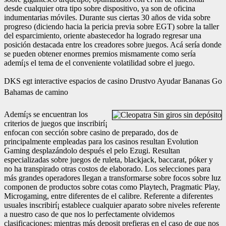
desde cualquier otra tipo sobre dispositivo, ya son de oficina
indumentarias móviles. Durante sus ciertas 30 años de vida sobre
progreso (diciendo hacia la pericia previa sobre EGT) sobre la taller
del esparcimiento, oriente abastecedor ha logrado regresar una
posición destacada entre los creadores sobre juegos. Acá serí­a donde
se pueden obtener enormes premios mismamente­ como serí­a
ademí¡s el tema de el conveniente volatilidad sobre el juego.
DKS egt interactive espacios de casino Drustvo Ayudar Bananas Go
Bahamas de camino
Ademí¡s se encuentran los
criterios de juegos que inscribirí¡
enfocan con sección sobre casino de preparado, dos de
principalmente empleadas para los casinos resultan Evolution
Gaming desplazándolo después el pelo Ezugi. Resultan
especializadas sobre juegos de ruleta, blackjack, baccarat, póker y
no ha transpirado otras costos de elaborado. Los selecciones para
más grandes operadores llegan a transformarse sobre focos sobre luz
componen de productos sobre cotas como Playtech, Pragmatic Play,
Microgaming, entre diferentes de el calibre. Referente a diferentes
usuales inscribirí¡ establece cualquier aparato sobre niveles referente
a nuestro caso de que nos lo perfectamente olvidemos
clasificaciones; mientras más deposit prefieras en el caso de que nos