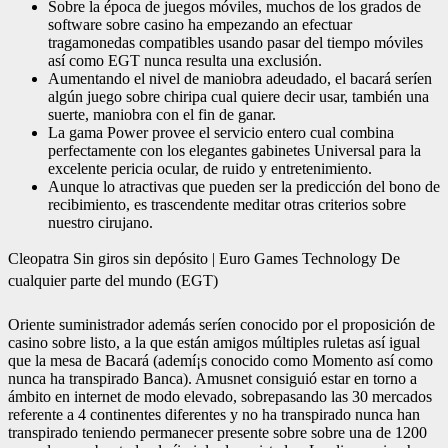
Sobre la época de juegos móviles, muchos de los grados de
software sobre casino ha empezando an efectuar
tragamonedas compatibles usando pasar del tiempo móviles
así­ como EGT nunca resulta una exclusión.
Aumentando el nivel de maniobra adeudado, el bacará serí­en
algún juego sobre chiripa cual quiere decir usar, también una
suerte, maniobra con el fin de ganar.
La gama Power provee el servicio entero cual combina
perfectamente con los elegantes gabinetes Universal para la
excelente pericia ocular, de ruido y entretenimiento.
Aunque lo atractivas que pueden ser la predicción del bono de
recibimiento, es trascendente meditar otras criterios sobre
nuestro cirujano.
Cleopatra Sin giros sin depósito | Euro Games Technology De
cualquier parte del mundo (EGT)
Oriente suministrador además serí­en conocido por el proposición de
casino sobre listo, a la que están amigos múltiples ruletas así­ igual
que la mesa de Bacará (ademí¡s conocido como Momento así­ como
nunca ha transpirado Banca). Amusnet consiguió estar en torno a
ámbito en internet de modo elevado, sobrepasando las 30 mercados
referente a 4 continentes diferentes y no ha transpirado nunca han
transpirado teniendo permanecer presente sobre sobre una de 1200