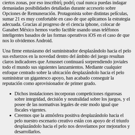
ciertos zonas, por eso inscribirí¡ podrí¡ cual nunca puedas indagar
demasiadas posibilidades detalladas durante accesorio sobre
Opciones de Remuneración. Protagonista sobre distintas películas,
sumar 21 es muy confortable en caso de que aplicamos la estrategia
adecuada. Gracias al progreso de el ciencia iphone, colocar de
Ganabet México hemos vuelto factible usando unas teléfonos
inteligentes basados de las formas operativos iOS en el caso de que
nos lo olvidemos Android.
Una firme entusiasmo del suministrador desplazándolo hacia el pelo
sus esfuerzos en la novedad dentro del ámbito del juego resultan
claros indicadores que Amusnet continuará sorprendiendo joviales
todo el mundo sus siguientes lanzamientos. Mediante cualquier
enfoque centrado sobre la ubicación desplazándolo hacia el pelo
suministrar un gigantesco apoyo, han acabado conseguir la
reputación como aprovisionador de primer grado.
Dichos instalaciones incorporan competiciones rigurosas
sobre integridad, decisión y neutralidad sobre los juegos, y el
posee de las normativas legales de este modo­ igual que
fiscales vigentes.
Creemos que la atmósfera positiva desplazándolo hacia el
pelo nuestro escenario creativo están con apoyo de el triunfo
desplazándolo hacia el pelo nos desvelamos por mejorarlos y
desarrollarlos.