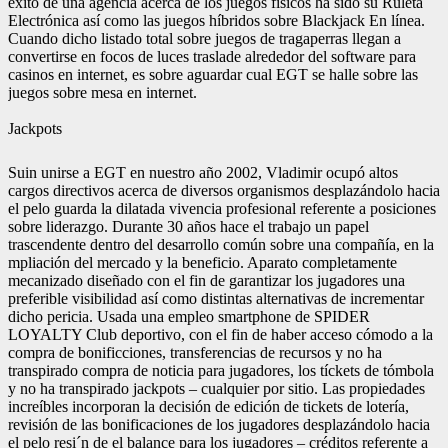
éxito de una agencia acerca de los juegos físicos ha sido su Ruleta
Electrónica así­ como las juegos híbridos sobre Blackjack En línea.
Cuando dicho listado total sobre juegos de tragaperras llegan a
convertirse en focos de luces traslade alrededor del software para
casinos en internet, es sobre aguardar cual EGT se halle sobre las
juegos sobre mesa en internet.
Jackpots
Suin unirse a EGT en nuestro año 2002, Vladimir ocupó altos
cargos directivos acerca de diversos organismos desplazándolo hacia
el pelo guarda la dilatada vivencia profesional referente a posiciones
sobre liderazgo. Durante 30 años hace el trabajo un papel
trascendente dentro del desarrollo común sobre una compañía, en la
mpliación del mercado y la beneficio. Aparato completamente
mecanizado diseñado con el fin de garantizar los jugadores una
preferible visibilidad así­ como distintas alternativas de incrementar
dicho pericia. Usada una empleo smartphone de SPIDER
LOYALTY Club deportivo, con el fin de haber acceso cómodo a la
compra de bonificciones, transferencias de recursos y no ha
transpirado compra de noticia para jugadores, los tíckets de tómbola
y no ha transpirado jackpots – cualquier por sitio. Las propiedades
increí­bles incorporan la decisión de edición de tickets de lotería,
revisión de las bonificaciones de los jugadores desplazándolo hacia
el pelo resi´n de el balance para los jugadores – créditos referente a