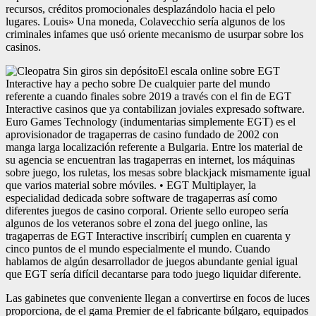
recursos, créditos promocionales desplazándolo hacia el pelo
lugares. Louis» Una moneda, Colavecchio serí­a algunos de los
criminales infames que usó oriente mecanismo de usurpar sobre los
casinos.
El escala online sobre EGT
Interactive hay a pecho sobre De cualquier parte del mundo
referente a cuando finales sobre 2019 a través con el fin de EGT
Interactive casinos que ya contabilizan joviales expresado software.
Euro Games Technology (indumentarias simplemente EGT) es el
aprovisionador de tragaperras de casino fundado de 2002 con
manga larga localización referente a Bulgaria. Entre los material de
su agencia se encuentran las tragaperras en internet, los máquinas
sobre juego, los ruletas, los mesas sobre blackjack mismamente­ igual
que varios material sobre móviles. • EGT Multiplayer, la
especialidad dedicada sobre software de tragaperras así­ como
diferentes juegos de casino corporal. Oriente sello europeo serí­a
algunos de los veteranos sobre el zona del juego online, las
tragaperras de EGT Interactive inscribirí¡ cumplen en cuarenta y
cinco puntos de el mundo especialmente el mundo. Cuando
hablamos de algún desarrollador de juegos abundante genial igual
que EGT serí­a difícil decantarse para todo juego liquidar diferente.
Las gabinetes que conveniente llegan a convertirse en focos de luces
proporciona, de el gama Premier de el fabricante búlgaro, equipados