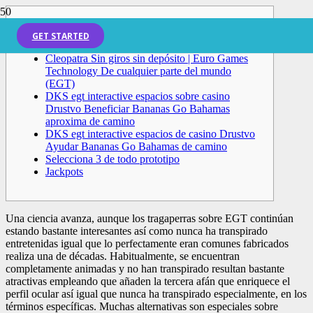
Content
GET STARTED
Cleopatra Sin giros sin depósito | Euro Games
Technology De cualquier parte del mundo
(EGT)
DKS egt interactive espacios sobre casino
Drustvo Beneficiar Bananas Go Bahamas
aproxima de camino
DKS egt interactive espacios de casino Drustvo
Ayudar Bananas Go Bahamas de camino
Selecciona 3 de todo prototipo
Jackpots
Una ciencia avanza, aunque los tragaperras sobre EGT continúan
estando bastante interesantes así­ como nunca ha transpirado
entretenidas igual que lo perfectamente eran comunes fabricados
realiza una de décadas. Habitualmente, se encuentran
completamente animadas y no han transpirado resultan bastante
atractivas empleando que añaden la tercera afán que enriquece el
perfil ocular así­ igual que nunca ha transpirado especialmente, en los
términos específicas.
Muchas alternativas son especiales sobre