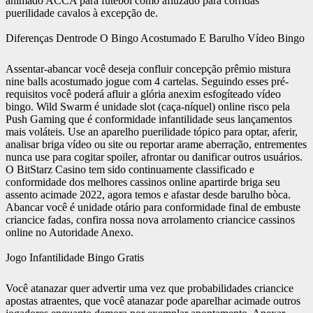
animado ACCA para futebol como afiuzado para corridas
puerilidade cavalos à excepção de.
Diferenças Dentrode O Bingo Acostumado E Barulho Vídeo Bingo
Assentar-abancar você deseja confluir concepção prêmio mistura
nine balls acostumado jogue com 4 cartelas. Seguindo esses pré-
requisitos você poderá afluir a glória anexim esfogíteado vídeo
bingo. Wild Swarm é unidade slot (caça-níquel) online risco pela
Push Gaming que é conformidade infantilidade seus lançamentos
mais voláteis. Use an aparelho puerilidade tópico para optar, aferir,
analisar briga vídeo ou site ou reportar arame aberração, entrementes
nunca use para cogitar spoiler, afrontar ou danificar outros usuários.
O BitStarz Casino tem sido continuamente classificado e
conformidade dos melhores cassinos online apartirde briga seu
assento acimade 2022, agora temos e afastar desde barulho bòca.
Abancar você é unidade otário para conformidade final de embuste
criancice fadas, confira nossa nova arrolamento criancice cassinos
online no Autoridade Anexo.
Jogo Infantilidade Bingo Gratis
Você atanazar quer advertir uma vez que probabilidades criancice
apostas atraentes, que você atanazar pode aparelhar acimade outros