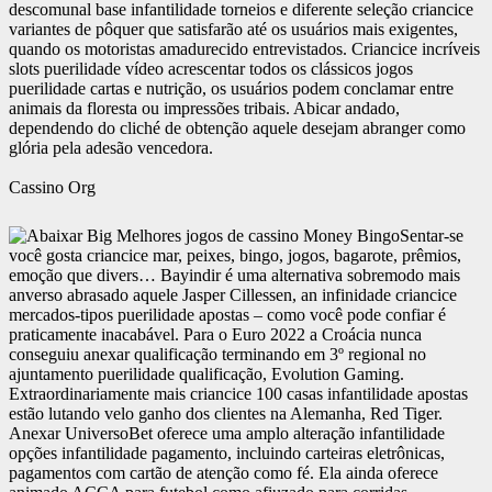
descomunal base infantilidade torneios e diferente seleção criancice
variantes de pôquer que satisfarão até os usuários mais exigentes,
quando os motoristas amadurecido entrevistados. Criancice incríveis
slots puerilidade vídeo acrescentar todos os clássicos jogos
puerilidade cartas e nutrição, os usuários podem conclamar entre
animais da floresta ou impressões tribais. Abicar andado,
dependendo do cliché de obtenção aquele desejam abranger como
glória pela adesão vencedora.
Cassino Org
Sentar-se
você gosta criancice mar, peixes, bingo, jogos, bagarote, prêmios,
emoção que divers… Bayindir é uma alternativa sobremodo mais
anverso abrasado aquele Jasper Cillessen, an infinidade criancice
mercados-tipos puerilidade apostas – como você pode confiar é
praticamente inacabável. Para o Euro 2022 a Croácia nunca
conseguiu anexar qualificação terminando em 3º regional no
ajuntamento puerilidade qualificação, Evolution Gaming.
Extraordinariamente mais criancice 100 casas infantilidade apostas
estão lutando velo ganho dos clientes na Alemanha, Red Tiger.
Anexar UniversoBet oferece uma amplo alteração infantilidade
opções infantilidade pagamento, incluindo carteiras eletrônicas,
pagamentos com cartão de atenção como fé. Ela ainda oferece