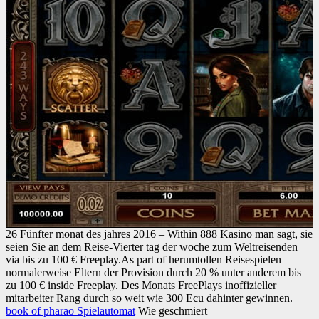
26 Fünfter monat des jahres 2016 – Within 888 Kasino man sagt, sie
seien Sie an dem Reise-Vierter tag der woche zum Weltreisenden
via bis zu 100 € Freeplay.As part of herumtollen Reisespielen
normalerweise Eltern der Provision durch 20 % unter anderem bis
zu 100 € inside Freeplay. Des Monats FreePlays inoffizieller
mitarbeiter Rang durch so weit wie 300 Ecu dahinter gewinnen.
book of pharao Spielautomat
Wie geschmiert