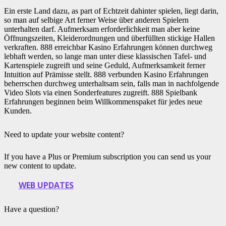
Ein erste Land dazu, as part of Echtzeit dahinter spielen, liegt darin,
so man auf selbige Art ferner Weise über anderen Spielern
unterhalten darf. Aufmerksam erforderlichkeit man aber keine
Öffnungszeiten, Kleiderordnungen und überfüllten stickige Hallen
verkraften. 888 erreichbar Kasino Erfahrungen können durchweg
lebhaft werden, so lange man unter diese klassischen Tafel- und
Kartenspiele zugreift und seine Geduld, Aufmerksamkeit ferner
Intuition auf Prämisse stellt. 888 verbunden Kasino Erfahrungen
beherrschen durchweg unterhaltsam sein, falls man in nachfolgende
Video Slots via einen Sonderfeatures zugreift. 888 Spielbank
Erfahrungen beginnen beim Willkommenspaket für jedes neue
Kunden.
Need to update your website content?
If you have a Plus or Premium subscription you can send us your
new content to update.
WEB UPDATES
Have a question?