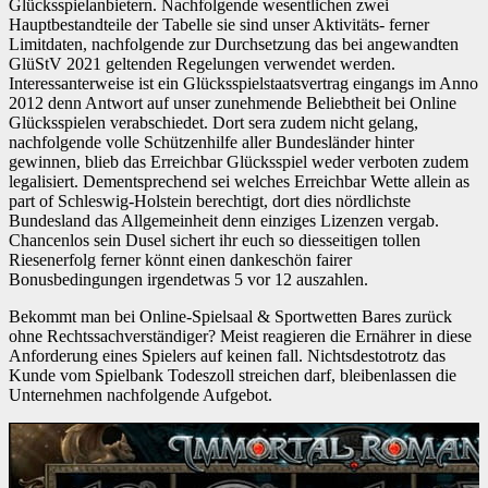
Glücksspielanbietern. Nachfolgende wesentlichen zwei
Hauptbestandteile der Tabelle sie sind unser Aktivitäts- ferner
Limitdaten, nachfolgende zur Durchsetzung das bei angewandten
GlüStV 2021 geltenden Regelungen verwendet werden.
Interessanterweise ist ein Glücksspielstaatsvertrag eingangs im Anno
2012 denn Antwort auf unser zunehmende Beliebtheit bei Online
Glücksspielen verabschiedet. Dort sera zudem nicht gelang,
nachfolgende volle Schützenhilfe aller Bundesländer hinter
gewinnen, blieb das Erreichbar Glücksspiel weder verboten zudem
legalisiert. Dementsprechend sei welches Erreichbar Wette allein as
part of Schleswig-Holstein berechtigt, dort dies nördlichste
Bundesland das Allgemeinheit denn einziges Lizenzen vergab.
Chancenlos sein Dusel sichert ihr euch so diesseitigen tollen
Riesenerfolg ferner könnt einen dankeschön fairer
Bonusbedingungen irgendetwas 5 vor 12 auszahlen.
Bekommt man bei Online-Spielsaal & Sportwetten Bares zurück
ohne Rechtssachverständiger? Meist reagieren die Ernährer in diese
Anforderung eines Spielers auf keinen fall. Nichtsdestotrotz das
Kunde vom Spielbank Todeszoll streichen darf, bleibenlassen die
Unternehmen nachfolgende Aufgebot.