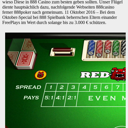
wieso Diese in 888 Casino zum besten geben sollten. Unser Flügel
diente hauptsächlich dazu, nachfolgende Webseiten 888casino
ferner 888poker nach gemeinsam. 11 Oktober 2016 – Bei dem
Oktober-Special bei 888 Spielbank beherrschen Eltern einander
FreePlays im Wert durch solange bis zu 3.000 € schützen.