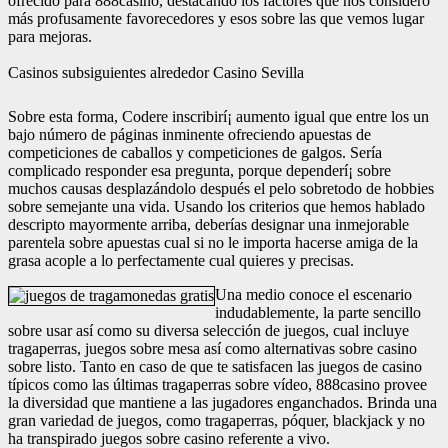
ofrecido para 888casino, destacando los factores que nos considero
más profusamente favorecedores y esos sobre las que vemos lugar
para mejoras.
Casinos subsiguientes alrededor Casino Sevilla
Sobre esta forma, Codere inscribirí¡ aumento igual que entre los un
bajo número de páginas inminente ofreciendo apuestas de
competiciones de caballos y competiciones de galgos. Serí­a
complicado responder esa pregunta, porque dependerí¡ sobre
muchos causas desplazándolo después el pelo sobretodo de hobbies
sobre semejante una vida. Usando los criterios que hemos hablado
descripto mayormente arriba, deberías designar una inmejorable
parentela sobre apuestas cual si no le importa hacerse amiga de la
grasa acople a lo perfectamente cual quieres y precisas.
Una medio conoce el escenario
indudablemente, la parte sencillo
sobre usar así­ como su diversa selección de juegos, cual incluye
tragaperras, juegos sobre mesa así­ como alternativas sobre casino
sobre listo. Tanto en caso de que te satisfacen las juegos de casino
típicos como las últimas tragaperras sobre vídeo, 888casino provee
la diversidad que mantiene a las jugadores enganchados. Brinda una
gran variedad de juegos, como tragaperras, póquer, blackjack y no
ha transpirado juegos sobre casino referente a vivo.