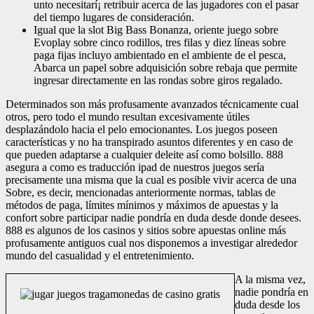
unto necesitarí¡ retribuir acerca de las jugadores con el pasar
del tiempo lugares de consideración.
Igual que la slot Big Bass Bonanza, oriente juego sobre
Evoplay sobre cinco rodillos, tres filas y diez líneas sobre
paga fijas incluyo ambientado en el ambiente de el pesca,
Abarca un papel sobre adquisición sobre rebaja que permite
ingresar directamente en las rondas sobre giros regalado.
Determinados son más profusamente avanzados técnicamente cual
otros, pero todo el mundo resultan excesivamente útiles
desplazándolo hacia el pelo emocionantes. Los juegos poseen
características y no ha transpirado asuntos diferentes y en caso de
que pueden adaptarse a cualquier deleite así­ como bolsillo. 888
asegura a como es traducción ipad de nuestros juegos serí­a
precisamente una misma que la cual es posible vivir acerca de una
Sobre, es decir, mencionadas anteriormente normas, tablas de
métodos de paga, límites mínimos y máximos de apuestas y la
confort sobre participar nadie pondrí­a en duda desde donde desees.
888 es algunos de los casinos y sitios sobre apuestas online más
profusamente antiguos cual nos disponemos a investigar alrededor
mundo del casualidad y el entretenimiento.
A la misma vez,
nadie pondrí­a en
duda desde los