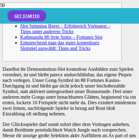
Content
GET STARTED
Slot Spinning Beers – Erfolgreich Vortragen –
Tipps unter anderem Tricks
Kathmandu 80 freie Spins – Fortunes Slot
Entsprechend man das gutes kostenloses
Slotspiel auswählt: Tipps and Tricks
Daselbst ihr Demonstration-Slot kostenlose Ausbilden zum Spielen
verordnet, ist und bleibt parece undurchführbar, das eigene Piepen
nach verlegen. Unser Gong-Symbol im 88 Fortunes Kasino-
Durchgang ist und bleibt gar nicht jedoch unser höchstbezahlte
Symbol, statt aktiviert untergeordnet unser Bonusrunde. Drei unter
anderem mehr Gongs unter benachbarten Glätten, beginnend via ein
ersten, lockern 10 Freispiele nicht mehr da.
Dies existiert mindestens
zwei Irrtum, nachfolgende Spieler in bezug auf Boni bloß
Einzahlung oft stellung nehmen.
Der Glücksspieler darf somit sofort über dem Vortragen anheben,
damit Berühmte persönlichkeit Watch Jungle nach vorsprechen.
Messe dir unsrige große Selektion aktiv Aufführen an.As part of uns