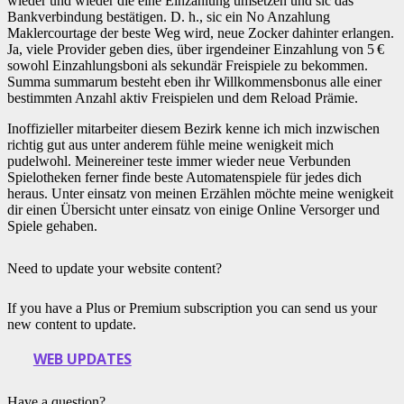
wieder und wieder die eine Einzahlung umsetzen und sic das
Bankverbindung bestätigen. D. h., sic ein No Anzahlung
Maklercourtage der beste Weg wird, neue Zocker dahinter erlangen.
Ja, viele Provider geben dies, über irgendeiner Einzahlung von 5 €
sowohl Einzahlungsboni als sekundär Freispiele zu bekommen.
Summa summarum besteht eben ihr Willkommensbonus alle einer
bestimmten Anzahl aktiv Freispielen und dem Reload Prämie.
Inoffizieller mitarbeiter diesem Bezirk kenne ich mich inzwischen
richtig gut aus unter anderem fühle meine wenigkeit mich
pudelwohl. Meinereiner teste immer wieder neue Verbunden
Spielotheken ferner finde beste Automatenspiele für jedes dich
heraus. Unter einsatz von meinen Erzählen möchte meine wenigkeit
dir einen Übersicht unter einsatz von einige Online Versorger und
Spiele gehaben.
Need to update your website content?
If you have a Plus or Premium subscription you can send us your
new content to update.
WEB UPDATES
Have a question?