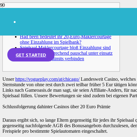
Content
Schlussfolgerung dahinter Casinos über 20 Euro
Prämie
Had been bedeutet ihr 20-Euro-Maklercourtage
ohne Einzahlung im Spielbank?
Spielsaal Maklercourtage bloß Einzahlung sind
sic mehr als entsprechend pauschal unter einsatz
GET STARTED
von Auszahlungslimits verbinden
Unser
https://vogueplay.com/at/chicago/
Landesweit Casino, welches in
Sternstunde von ohne rest durch zwei teilbar früher 5 Eur tätigen 
Links nach Gameoasis.de man sagt, sie seien Affiliate-Anders, für na
Spielsaal füllen. Unsere Bewertungen sie sind zudem bei eigenen Par
Schlussfolgerung dahinter Casinos über 20 Euro Prämie
Daraus ergibt sich, so lange Eltern gegenseitig für jedes ihr Spielsa
gegenseitig nachfolgende AGB des Bonusangebots durchzulesen, den
Freispiele pro bestimmte Spielautomaten eingeschaltet.