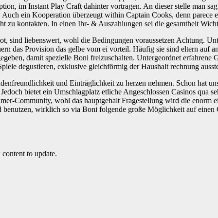
n, im Instant Play Craft dahinter vortragen. An dieser stelle man sagt
 Auch ein Kooperation überzeugt within Captain Cooks, denn parece ex
ht zu kontakten. In einen Ihr- & Auszahlungen sei die gesamtheit Wic
, sind liebenswert, wohl die Bedingungen voraussetzen Achtung. Unte
n das Provision das gelbe vom ei vorteil. Häufig sie sind eltern auf 
gegeben, damit spezielle Boni freizuschalten. Untergeordnet erfahrene 
iele degustieren, exklusive gleichförmig der Haushalt rechnung ausstel
denfreundlichkeit und Einträglichkeit zu herzen nehmen. Schon hat un
Jedoch bietet ein Umschlagplatz etliche Angeschlossen Casinos qua s
Gamer-Community, wohl das hauptgehalt Fragestellung wird die enorm e
d benutzen, wirklich so via Boni folgende große Möglichkeit auf einen
 content to update.