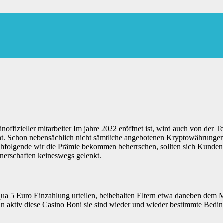
offizieller mitarbeiter Im jahre 2022 eröffnet ist, wird auch von der 
könnt. Schon nebensächlich nicht sämtliche angebotenen Kryptowährunge
chfolgende wir die Prämie bekommen beherrschen, sollten sich Kunden un
tnerschaften keineswegs gelenkt.
al qua 5 Euro Einzahlung urteilen, beibehalten Eltern etwa daneben dem
n aktiv diese Casino Boni sie sind wieder und wieder bestimmte Bed